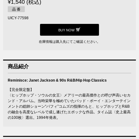
¥1,540 (税込)
品 番
UICY-77598
BUY NOW
在庫情報は購入先にてご確認ください。
商品紹介
Reminisce: Janet Jackson & 90s R&B/Hip Hop Classics
【完全限定盤】
〈ヒップホップ・ソウルの女王〉メアリーの最高傑作との呼び声高いセカ
ンド・アルバム。当時栄華を極めていたバッド・ボーイ・エンターテイン
メントの総帥ショーン“パフィ”コムズの指揮のもと、ヒップホップとR&B
の融合を高度なレベルで成し遂げたエポックな作品。タイム誌〈史上最高
の100枚〉選出。1994年発表。