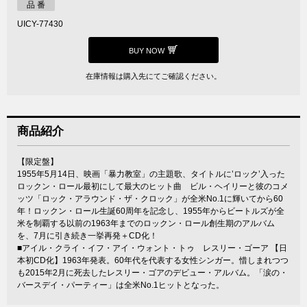
品 番
UICY-77430
BUY NOW
在庫情報は購入先にてご確認ください。
商品紹介
【限定盤】
1955年5月14日、映画「暴力教室」の主題歌、タイトルに’ロック’入った
ロックン・ロール最初にして最大のヒット曲 ビル・ヘイリーと彼のコメ
ッツ「ロック・アラウンド・ザ・クロック」が全米No.1に輝いてから60
年！ロックン・ロール生誕60周年を記念し、1955年からビートルズが全
米を制覇する以前の1963年までのロックン・ロール創生期のアルバム
を、7月に引き続き一挙再発＋CD化！
■アイル・クライ・イフ・アイ・ウォント・トゥ レスリー・ゴーア 【日
本初CD化】1963年発表。60年代を代表する女性シンガー。惜しまれつつ
も2015年2月に死去したレスリー・ゴアのデビュー・アルバム。「涙の・
バースデイ・パーティー」は全米No.1ヒットとなった。