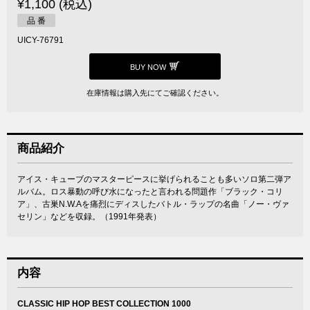
¥1,100 (税込)
品 番
UICY-76791
BUY NOW
在庫情報は購入先にてご確認ください。
商品紹介
アイス・キューブのマスターピースに挙げられることも多いソロ第二弾ア
ルバム。ロス暴動の呼び水になったと言われる問題作「ブラック・コリ
ア」、古巣N.W.Aを痛烈にディスしたバトル・ラップの名曲「ノー・ヴァ
セリン」などを収録。（1991年発表）
内容
CLASSIC HIP HOP BEST COLLECTION 1000