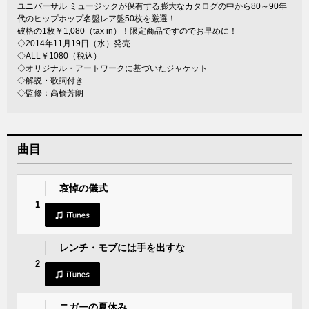
ユニバーサル ミュージックが保有する膨大なカタログの中から80～90年
代のヒップホップ名盤レア盤50枚を厳選！
破格の1枚￥1,080（tax in）！限定商品ですのでお早めに！
◇2014年11月19日（水）発売
◇ALL￥1080（税込）
◇オリジナル・アートワークに基づいたジャケット
◇解説・歌詞付き
◇監修：高橋芳朗
曲目
哀悼の儀式
1
レンチ・モブには手を出すな
2
ニガーの夏休み