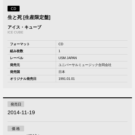
CD
生と死 [生産限定盤]
アイス・キューブ
ICE CUBE
フォーマット
CD
組み枚数
1
レーベル
USM JAPAN
発売元
ユニバーサルミュージック合同会社
発売国
日本
オリジナル発売日
1991.01.01
発売日
2014-11-19
価 格