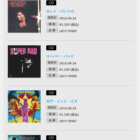
CD
ホット・パンツ+1
発売日
2014.09.24
価 格
¥1,100 (税込)
品 番
UICY-76585
CD
スーパー・バッド
発売日
2014.09.24
価 格
¥1,100 (税込)
品 番
UICY-76586
CD
ゼア・イット・イズ
発売日
2014.09.24
価 格
¥1,100 (税込)
品 番
UICY-76587
CD