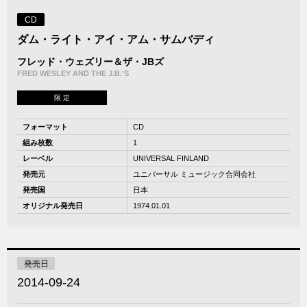
CD
ダム・ライト・アイ・アム・サムバディ
フレッド・ウェズリー＆ザ・JBズ
FRED WESLEY AND THE J.B.'S
限 定
フォーマット
CD
組み枚数
1
レーベル
UNIVERSAL FINLAND
発売元
ユニバーサル ミュージック合同会社
発売国
日本
オリジナル発売日
1974.01.01
発売日
2014-09-24