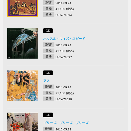
発売日
2014.09.24
価 格
¥1,100 (税込)
品 番
UICY-76594
CD
ハッスル・ウィズ・スピード
発売日
2014.09.24
価 格
¥1,100 (税込)
品 番
UICY-76597
CD
アス
発売日
2014.09.24
価 格
¥1,100 (税込)
品 番
UICY-76598
CD
プリーズ、プリーズ、プリーズ
発売日
2015.05.13