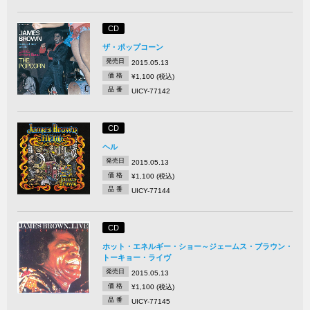
CD
ザ・ポップコーン
発売日
2015.05.13
価 格
¥1,100 (税込)
品 番
UICY-77142
CD
ヘル
発売日
2015.05.13
価 格
¥1,100 (税込)
品 番
UICY-77144
CD
ホット・エネルギー・ショー～ジェームス・ブラウン・
トーキョー・ライヴ
発売日
2015.05.13
価 格
¥1,100 (税込)
品 番
UICY-77145