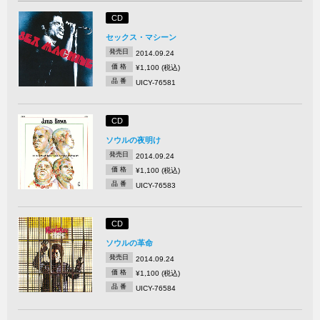
CD
セックス・マシーン
発売日
2014.09.24
価 格
¥1,100 (税込)
品 番
UICY-76581
CD
ソウルの夜明け
発売日
2014.09.24
価 格
¥1,100 (税込)
品 番
UICY-76583
CD
ソウルの革命
発売日
2014.09.24
価 格
¥1,100 (税込)
品 番
UICY-76584