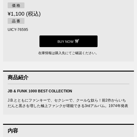
価 格
¥1,100 (税込)
品 番
UICY-76595
BUY NOW
在庫情報は購入先にてご確認ください。
商品紹介
JB & FUNK 1000 BEST COLLECTION
J.B.とともにファンキーで、セクシーで、クールな奴ら！前2作からいち
だんと黒さを増した極上ファンクが堪能できる3rdアルバム。1974年発表
内容