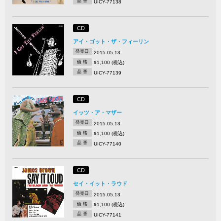
品 番
UICY-77138
CD
アイ・ゴット・ザ・フィーリン
発売日
2015.05.13
価 格
¥1,100 (税込)
品 番
UICY-77139
CD
イッツ・ア・マザー
発売日
2015.05.13
価 格
¥1,100 (税込)
品 番
UICY-77140
CD
セイ・イット・ラウド
発売日
2015.05.13
価 格
¥1,100 (税込)
品 番
UICY-77141