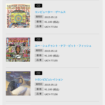
CD
コンピューター・ゲームス
発売日
2015.05.13
価 格
¥1,100 (税込)
品 番
UICY-77154
CD
ユー・シュドゥント・ナフ・ビット・フィッシュ
発売日
2015.05.13
価 格
¥1,100 (税込)
品 番
UICY-77155
CD
トロンビピュレイション
発売日
2015.05.13
価 格
¥1,100 (税込)
品 番
UICY-77158