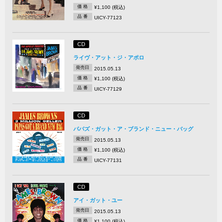
価 格
¥1,100 (税込)
品 番
UICY-77123
CD
ライヴ・アット・ジ・アポロ
発売日
2015.05.13
価 格
¥1,100 (税込)
品 番
UICY-77129
CD
パパズ・ガット・ア・ブランド・ニュー・バッグ
発売日
2015.05.13
価 格
¥1,100 (税込)
品 番
UICY-77131
CD
アイ・ガット・ユー
発売日
2015.05.13
価 格
¥1,100 (税込)