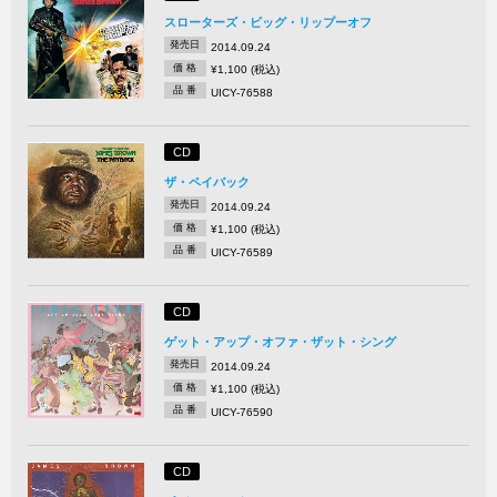
スローターズ・ビッグ・リップーオフ
発売日
2014.09.24
価 格
¥1,100 (税込)
品 番
UICY-76588
CD
ザ・ペイバック
発売日
2014.09.24
価 格
¥1,100 (税込)
品 番
UICY-76589
CD
ゲット・アップ・オファ・ザット・シング
発売日
2014.09.24
価 格
¥1,100 (税込)
品 番
UICY-76590
CD