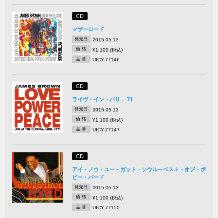
CD
マザーロード
発売日
2015.05.13
価 格
¥1,100 (税込)
品 番
UICY-77146
CD
ライヴ・イン・パリ， 71
発売日
2015.05.13
価 格
¥1,100 (税込)
品 番
UICY-77147
CD
アイ・ノウ・ユー・ガット・ソウル～ベスト・オブ・ボ
ビー・バード
発売日
2015.05.13
価 格
¥1,100 (税込)
品 番
UICY-77150