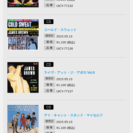
品 番
UICY-77132
CD
コールド・スウェット
発売日
2015.05.13
価 格
¥1,100 (税込)
品 番
UICY-77136
CD
ライヴ・アット・ジ・アポロ Vol.II
発売日
2015.05.13
価 格
¥1,100 (税込)
品 番
UICY-77137
CD
アイ・キャント・スタンド・マイセルフ
発売日
2015.05.13
価 格
¥1,100 (税込)