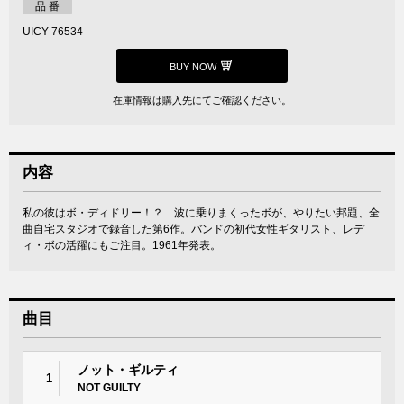
品 番
UICY-76534
BUY NOW
在庫情報は購入先にてご確認ください。
内容
私の彼はボ・ディドリー！？ 波に乗りまくったボが、やりたい邦題、全
曲自宅スタジオで録音した第6作。バンドの初代女性ギタリスト、レデ
ィ・ボの活躍にもご注目。1961年発表。
曲目
ノット・ギルティ
1
NOT GUILTY