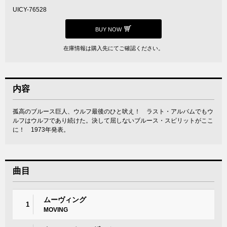
UICY-76528
BUY NOW
在庫情報は購入先にてご確認ください。
内容
孤高のブルース巨人、ウルフ最後のひと吠え！ ラスト・アルバムでもウ
ルフはウルフであり続けた。決して屈しないブルース・スピリットがここ
に！ 1973年発表。
曲目
ムーヴィング
1
MOVING