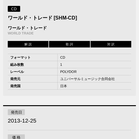
CD
ワールド・トレード [SHM-CD]
ワールド・トレード
WORLD TRADE
解 説
歌 詞
対 訳
フォーマット
CD
組み枚数
1
レーベル
POLYDOR
発売元
ユニバーサルミュージック合同会社
発売国
日本
発売日
2013-12-25
価 格