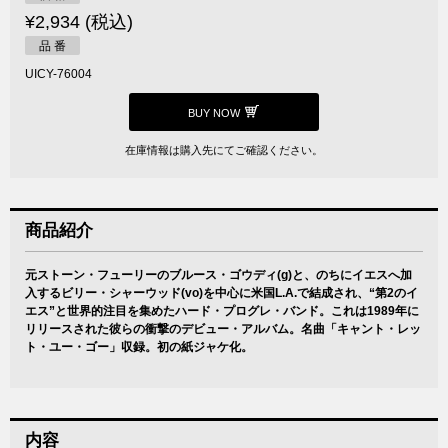
¥2,934 (税込)
品 番
UICY-76004
BUY NOW
在庫情報は購入先にてご確認ください。
商品紹介
元ストーン・フューリーのブルース・ゴウディ(g)と、のちにイエスへ加
入するビリー・シャーウッド(vo)を中心に米国L.A.で結成され、“第2のイ
エス”と世界的注目を集めたハード・プログレ・バンド。これは1989年に
リリースされた彼らの衝撃のデビュー・アルバム。名曲「キャント・レッ
ト・ユー・ゴー」収録。初の紙ジャケ化。
内容