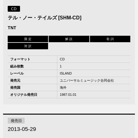
CD
テル・ノー・テイルズ [SHM-CD]
TNT
限 定
解 説
歌 詞
対 訳
フォーマット
CD
組み枚数
1
レーベル
ISLAND
発売元
ユニバーサルミュージック合同会社
発売国
海外
オリジナル発売日
1987.01.01
発売日
2013-05-29