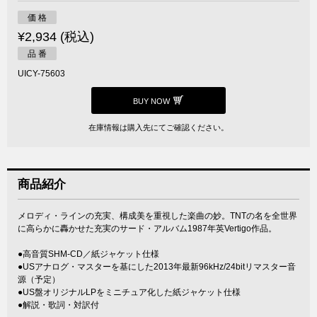
価 格
¥2,934 (税込)
品 番
UICY-75603
BUY NOW
在庫情報は購入先にてご確認ください。
商品紹介
メロディ・ラインの充実、構成美を重視した楽曲の妙。TNTの名を全世界
に高らかに轟かせた充実のサード・アルバム1987年英Vertigo作品。
●高音質SHM-CD／紙ジャケット仕様
●USアナログ・マスターを基にした2013年最新96kHz/24bitリマスター音
源（予定）
●US盤オリジナルLPをミニチュア化した紙ジャケット仕様
●解説・歌詞・対訳付