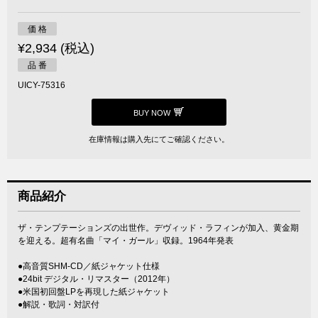
価 格
¥2,934 (税込)
品 番
UICY-75316
BUY NOW
在庫情報は購入先にてご確認ください。
商品紹介
ザ・テンプテーションズの出世作。デヴィッド・ラフィンが加入、黄金期
を迎える。超有名曲「マイ・ガール」収録。1964年発表
●高音質SHM-CD／紙ジャケット仕様
●24bit デジタル・リマスター（2012年）
●米国初回盤LPを再現した紙ジャケット
●解説・歌詞・対訳付