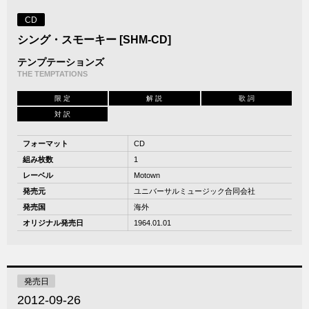
CD
シング・スモーキー [SHM-CD]
テンプテーションズ
THE TEMPTATIONS
限 定
解 説
歌 詞
対 訳
フォーマット
CD
組み枚数
1
レーベル
Motown
発売元
ユニバーサルミュージック合同会社
発売国
海外
オリジナル発売日
1964.01.01
発売日
2012-09-26