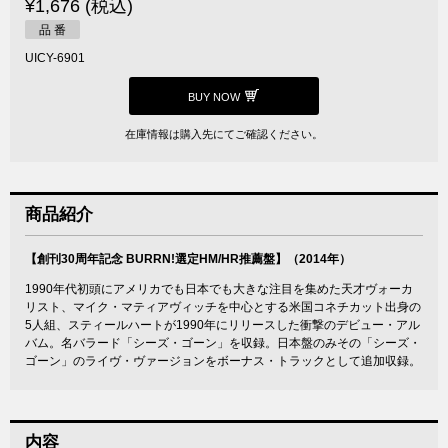
¥1,676 (税込)
品 番
UICY-6901
BUY NOW
在庫情報は購入先にてご確認ください。
商品紹介
【創刊30周年記念 BURRN!選定HM/HR推薦盤】（2014年）
1990年代初頭にアメリカでも日本でも大きな注目を集めた天才ヴォーカ
リスト、マイク・マティアヴィッチを中心とする米国コネチカット出身の
5人組、スティールハートが1990年にリリースした衝撃のデビュー・アル
バム。名バラード「シーズ・ゴーン」を収録。日本盤のみその「シーズ・
ゴーン」のライヴ・ヴァージョンをボーナス・トラックとして追加収録。
内容