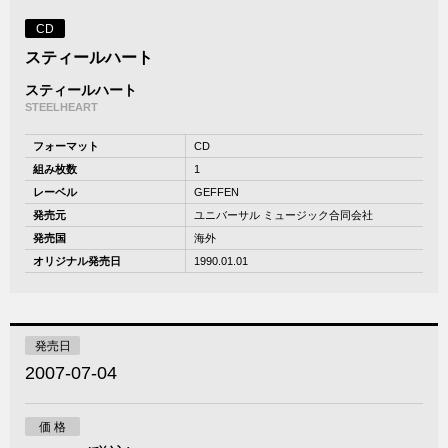
CD
スティールハート
スティールハート
STEELHEART
フォーマット
CD
組み枚数
1
レーベル
GEFFEN
発売元
ユニバーサル ミュージック合同会社
発売国
海外
オリジナル発売日
1990.01.01
発売日
2007-07-04
価 格