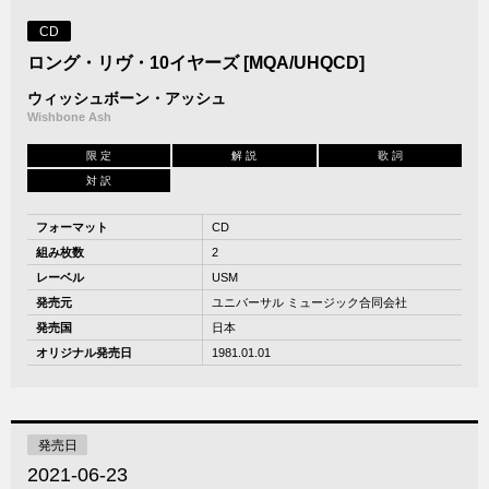
CD
ロング・リヴ・10イヤーズ [MQA/UHQCD]
ウィッシュボーン・アッシュ
Wishbone Ash
限 定
解 説
歌 詞
対 訳
フォーマット
CD
組み枚数
2
レーベル
USM
発売元
ユニバーサル ミュージック合同会社
発売国
日本
オリジナル発売日
1981.01.01
発売日
2021-06-23