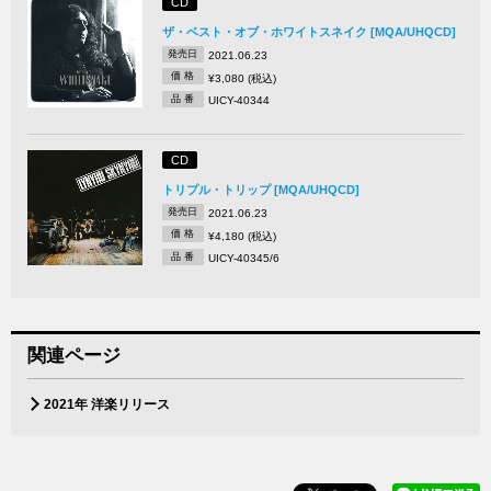
CD
ザ・ベスト・オブ・ホワイトスネイク [MQA/UHQCD]
発売日
2021.06.23
価 格
¥3,080 (税込)
品 番
UICY-40344
CD
トリプル・トリップ [MQA/UHQCD]
発売日
2021.06.23
価 格
¥4,180 (税込)
品 番
UICY-40345/6
関連ページ
2021年 洋楽リリース