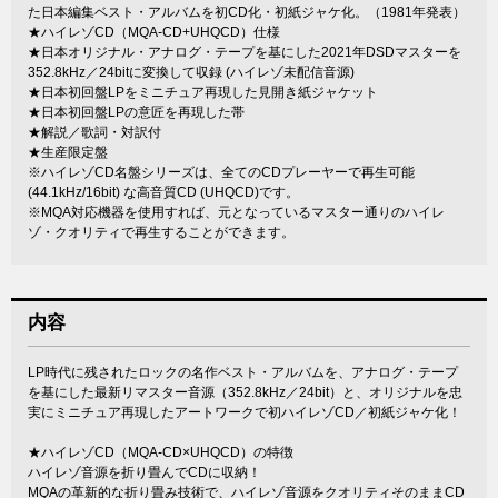
た日本編集ベスト・アルバムを初CD化・初紙ジャケ化。（1981年発表）
★ハイレゾCD（MQA-CD+UHQCD）仕様
★日本オリジナル・アナログ・テープを基にした2021年DSDマスターを
352.8kHz／24bitに変換して収録 (ハイレゾ未配信音源)
★日本初回盤LPをミニチュア再現した見開き紙ジャケット
★日本初回盤LPの意匠を再現した帯
★解説／歌詞・対訳付
★生産限定盤
※ハイレゾCD名盤シリーズは、全てのCDプレーヤーで再生可能
(44.1kHz/16bit) な高音質CD (UHQCD)です。
※MQA対応機器を使用すれば、元となっているマスター通りのハイレ
ゾ・クオリティで再生することができます。
内容
LP時代に残されたロックの名作ベスト・アルバムを、アナログ・テープ
を基にした最新リマスター音源（352.8kHz／24bit）と、オリジナルを忠
実にミニチュア再現したアートワークで初ハイレゾCD／初紙ジャケ化！
★ハイレゾCD（MQA-CD×UHQCD）の特徴
ハイレゾ音源を折り畳んでCDに収納！
MQAの革新的な折り畳み技術で、ハイレゾ音源をクオリティそのままCD