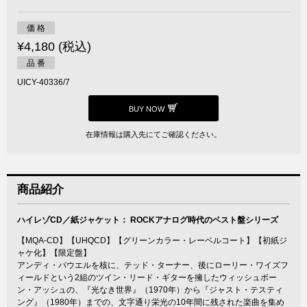
価 格
¥4,180 (税込)
品 番
UICY-40336/7
BUY NOW
在庫情報は購入先にてご確認ください。
商品紹介
ハイレゾCD／紙ジャケット： ROCKアナログ時代のベスト盤シリーズ
【MQA-CD】【UHQCD】【グリーンカラー・レーベルコート】【初紙ジ
ャケ化】【限定盤】
アンディ・パウエルを核に、テッド・ターナー、後にローリー・ワイズフ
ィールドという2組のツイン・リード・ギターを擁したウィッシュボー
ン・アッシュの、『光なき世界』（1970年）から『ジャスト・テスティ
ング』（1980年）までの、文字通り栄光の10年間に残された楽曲を集め