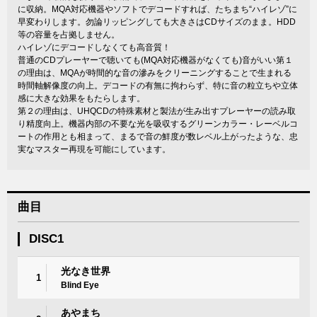
に収納。MQA対応機器やソフトでデコードすれば、たちまち“ハイレゾ”に
早変わりします。勿論リッピングしても大きさはCDサイズのまま。HDD
等の容量を占拠しません。
ハイレゾにデコードしなくても高音質！
普通のCDプレーヤーで聴いても(MQA対応機器がなくても)音がいい第１
の理由は、MQAが時間的な音の滲みをクリーニングすることで生まれる
時間軸解像度の向上。デコードの有無に拘わらず、特に音の粒立ちや立体
感に大きな効果をもたらします。
第２の理由は、UHQCDの特殊素材と製法が生み出すプレーヤーの読み取
り精度向上。機器内部の不要な光を吸収するグリーンカラー・レーベルコ
ートの作用とも相まって、まるで音の鮮度が数レベル上がったような、忠
実なマスター再現を可能にしています。
曲目
DISC1
光なき世界
1
Blind Eye
あやまち