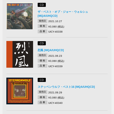
CD
ザ・ベスト・オブ・ジョー・ウォルシュ
[MQA/UHQCD]
発売日
2021.10.27
価 格
¥3,080 (税込)
品 番
UICY-40338
CD
烈風 [MQA/UHQCD]
発売日
2021.06.23
価 格
¥3,080 (税込)
品 番
UICY-40339
CD
ステッペンウルフ・ベスト16 [MQA/UHQCD]
発売日
2021.09.29
価 格
¥3,080 (税込)
品 番
UICY-40340