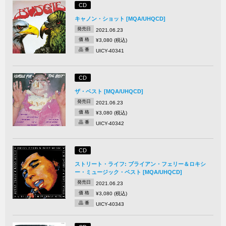
CD
キャノン・ショット [MQA/UHQCD]
発売日
2021.06.23
価 格
¥3,080 (税込)
品 番
UICY-40341
CD
ザ・ベスト [MQA/UHQCD]
発売日
2021.06.23
価 格
¥3,080 (税込)
品 番
UICY-40342
CD
ストリート・ライフ: ブライアン・フェリー＆ロキシ
ー・ミュージック・ベスト [MQA/UHQCD]
発売日
2021.06.23
価 格
¥3,080 (税込)
品 番
UICY-40343