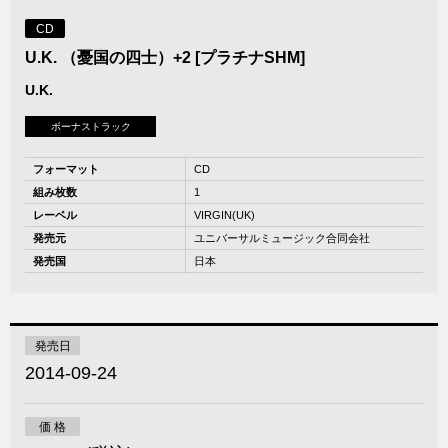
CD
U.K. （憂国の四士）+2 [プラチナSHM]
U.K.
ボーナストラック
フォーマット
CD
組み枚数
1
レーベル
VIRGIN(UK)
発売元
ユニバーサルミュージック合同会社
発売国
日本
発売日
2014-09-24
価 格