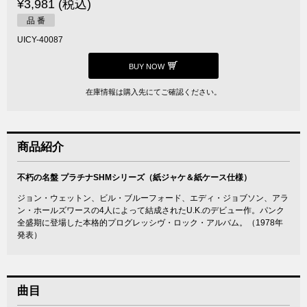
¥3,981 (税込)
品 番
UICY-40087
BUY NOW
在庫情報は購入先にてご確認ください。
商品紹介
不朽の名盤 プラチナSHMシリーズ（紙ジャケ＆紙ケース仕様）
ジョン・ウェットン、ビル・ブルーフォード、エディ・ジョブソン、アラ
ン・ホールズワースの4人によって結成されたU.K.のデビュー作。パンク
全盛期に登場した本格的プログレッシヴ・ロック・アルバム。（1978年
発表）
曲目