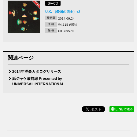
SA-CD
U.K. （憂国の四士）+2
発売日
2014.09.24
価 格
¥4,715 (税込)
品 番
UIGY-9570
関連ページ
2014年洋楽カタログリリース
紙ジャケ最前線 Presented by
UNIVERSAL INTERNATIONAL