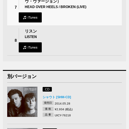
ヴ・ヴァージョン）
HEAD OVER HEELS / BROKEN (LIVE)
7
リスン
LISTEN
8
別バージョン
CD
シャウト [SHM-CD]
発売日
2014.05.28
価 格
¥2,934 (税込)
品 番
UICY-76218