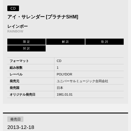
CD
アイ・サレンダー [プラチナSHM]
レインボー
RAINBOW
限 定
解 説
歌 詞
対 訳
フォーマット
CD
組み枚数
1
レーベル
POLYDOR
発売元
ユニバーサルミュージック合同会社
発売国
日本
オリジナル発売日
1981.01.01
発売日
2013-12-18