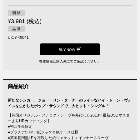
価 格
¥3,981 (税込)
品 番
UICY-40041
BUY NOW
在庫情報は購入先にてご確認ください。
商品紹介
新たなシンガー、ジョー・リン・ターナーのライトなハイ・トーン・ヴォ
イスを生かしたポップ・サウンドで、大ヒット・シングル「
【英国オリジナル・アナログ・テープを基にした2013年最新DSDマスタ
ーよりHRカッティング】
●初回生産限定
●プラチナSHM／紙ジャケ＆紙ケース仕様
●英国初回盤LPを再現した紙ジャケット＋インナースリーヴ