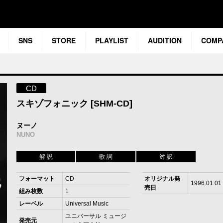
SNS
STORE
PLAYLIST
AUDITION
COMP
CD
スキゾフォニック [SHM-CD]
ヌーノ
NUNO
解 説
歌 詞
対 訳
フォーマット
CD
オリジナル発
1996.01.01
売日
組み枚数
1
レーベル
Universal Music
ユニバーサル ミュージ
発売元