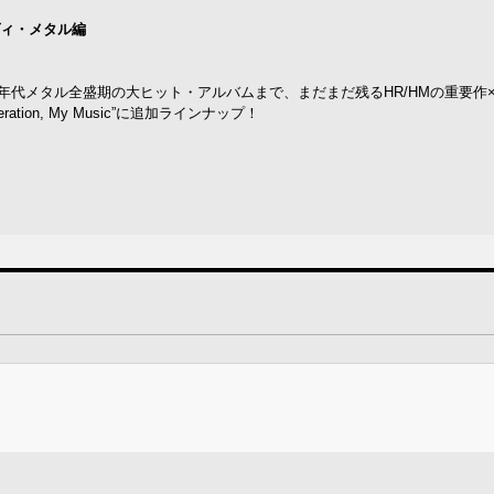
／ヘヴィ・メタル編
年代メタル全盛期の大ヒット・アルバムまで、まだまだ残るHR/HMの重要作×
ion, My Music”に追加ラインナップ！