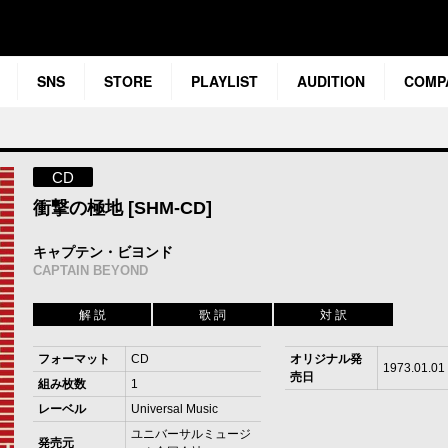
SNS
STORE
PLAYLIST
AUDITION
COMP
CD
衝撃の極地 [SHM-CD]
キャプテン・ビヨンド
CAPTAIN BEYOND
解 説
歌 詞
対 訳
フォーマット
CD
オリジナル発
1973.01.01
売日
組み枚数
1
レーベル
Universal Music
ユニバーサルミュージ
発売元