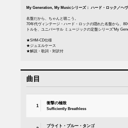
My Generation, My Musicシリーズ： ハード・ロック
名盤だから、ちゃんと聴こう。
70年代ヴィンテージ・ハード・ロックの隠れた名盤から、80
トルを、ユニバーサル ミュージックの定盤シリーズ“My Generat
★SHM-CD仕様
★ジュエルケース
★解説・歌詞・対訳付
曲目
衝撃の極致
1
Sufficiently Breathless
ブライト・ブルー・タンゴ