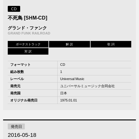
CD
不死鳥 [SHM-CD]
グランド・ファンク
GRAND FUNK RAILROAD
ボーナストラック
解 説
歌 詞
対 訳
フォーマット
CD
組み枚数
1
レーベル
Universal Music
発売元
ユニバーサルミュージック合同会社
発売国
日本
オリジナル発売日
1975.01.01
発売日
2016-05-18