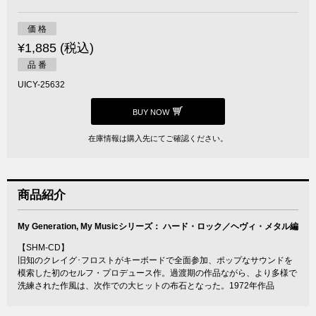
価 格
¥1,885 (税込)
品 番
UICY-25632
BUY NOW
在庫情報は購入先にてご確認ください。
商品紹介
My Generation, My Musicシリーズ： ハード・ロック／ヘヴィ・メタル編
【SHM-CD】
旧知のクレイグ･フロストがキーボードで全面参加、ポップなサウンドを
模索した初のセルフ・プロデュース作。過渡期の作品ながら、より多様で
洗練された作風は、次作での大ヒットの布石となった。1972年作品