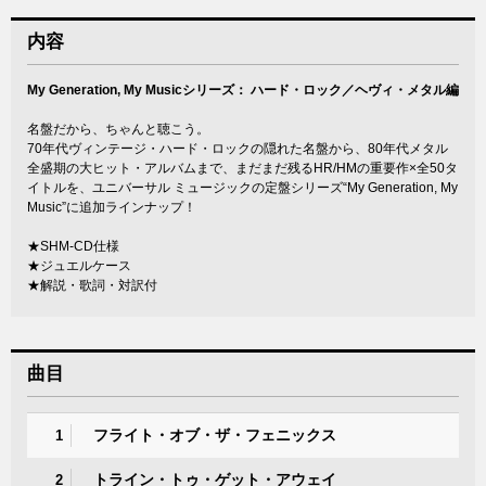
内容
My Generation, My Musicシリーズ： ハード・ロック／ヘヴィ・メタル編
名盤だから、ちゃんと聴こう。
70年代ヴィンテージ・ハード・ロックの隠れた名盤から、80年代メタル
全盛期の大ヒット・アルバムまで、まだまだ残るHR/HMの重要作×全50タ
イトルを、ユニバーサル ミュージックの定盤シリーズ“My Generation, My
Music”に追加ラインナップ！
★SHM-CD仕様
★ジュエルケース
★解説・歌詞・対訳付
曲目
フライト・オブ・ザ・フェニックス
1
トライン・トゥ・ゲット・アウェイ
2