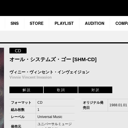
SNS
STORE
PLAYLIST
AUDITION
COMP
CD
オール・システムズ・ゴー [SHM-CD]
ヴィニー・ヴィンセント・インヴェイジョン
Vinnie Vincent Invasion
解 説
歌 詞
対 訳
フォーマット
CD
オリジナル発
1988.01.01
売日
組み枚数
1
レーベル
Universal Music
ユニバーサルミュージ
発売元