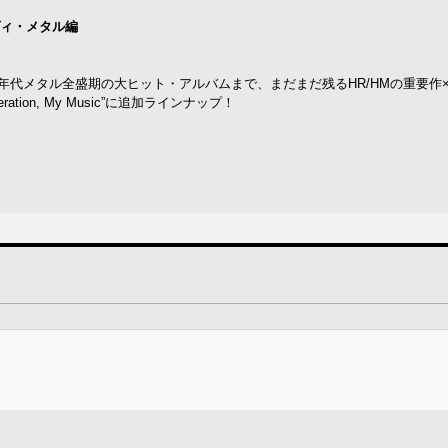
／ヘヴィ・メタル編
年代メタル全盛期の大ヒット・アルバムまで、まだまだ残るHR/HMの重要作×
ion, My Music”に追加ラインナップ！