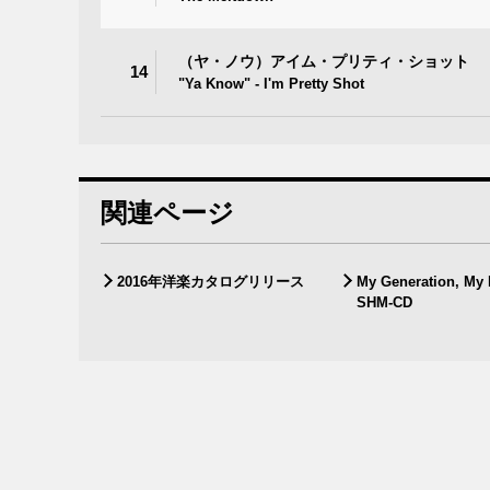
（ヤ・ノウ）アイム・プリティ・ショット
14
"Ya Know" - I'm Pretty Shot
関連ページ
2016年洋楽カタログリリース
My Generation, My
SHM-CD