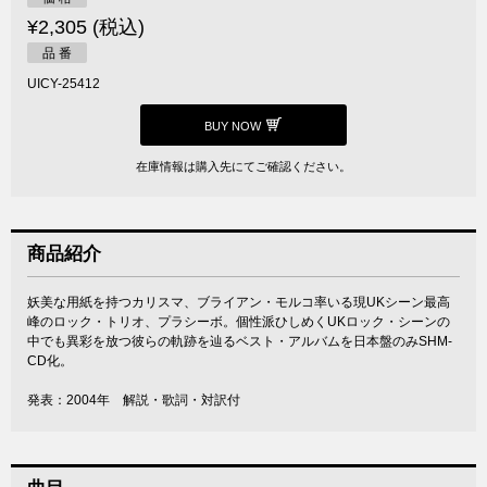
¥2,305 (税込)
品 番
UICY-25412
BUY NOW
在庫情報は購入先にてご確認ください。
商品紹介
妖美な用紙を持つカリスマ、ブライアン・モルコ率いる現UKシーン最高
峰のロック・トリオ、プラシーボ。個性派ひしめくUKロック・シーンの
中でも異彩を放つ彼らの軌跡を辿るベスト・アルバムを日本盤のみSHM-
CD化。
発表：2004年 解説・歌詞・対訳付