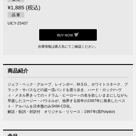
¥1,885 (税込)
品 番
UICY-25407
BUY NOW
在庫情報は購入先にてご確認ください。
商品紹介
ジェフ・ベック・グループ、レインボー、M.S.G.、ホワイトスネーク、ブ
ラック・サバスなどの超一流バンドを渡り歩き、ハード・ロック/ヘヴ
ィ・メタル界きっての＜ドラム・ヒーロー＞の名を欲しいままにしながら
早逝したコージー・パウエルが、他界する前年の1997年に発表したベス
ト・アルバムを日本盤のみSHM-CD化。
解説・歌詞・対訳付 オリジナル・リリース：1997年(英Polydor)