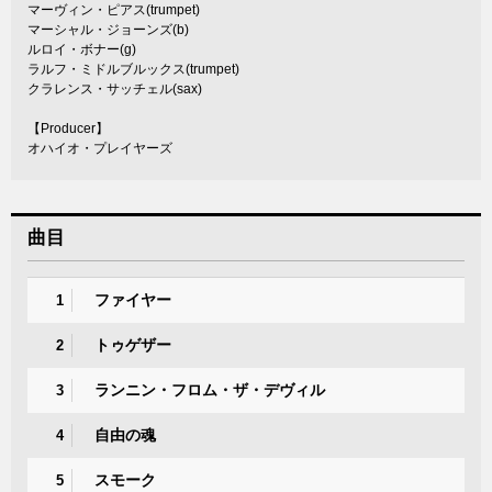
マーヴィン・ピアス(trumpet)
マーシャル・ジョーンズ(b)
ルロイ・ボナー(g)
ラルフ・ミドルブルックス(trumpet)
クラレンス・サッチェル(sax)
【Producer】
オハイオ・プレイヤーズ
曲目
ファイヤー
1
トゥゲザー
2
ランニン・フロム・ザ・デヴィル
3
自由の魂
4
スモーク
5