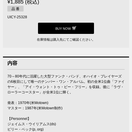
¥1,885 (税込)
品 番
UICY-25328
BUY NOW
在庫情報は購入先にてご確認ください。
内容
70～80年代に活躍した大型ファンク・バンド、オハイオ・プレイヤーズ
の6枚目にして唯一のナンバー・ワン・アルバム。初の全米1位曲「ファイ
ヤー」、「アイ・ウォント・トゥ・ビー・フリー」を収録。後に「ラヴ・
ローラーコースター」が全米1位に輝く。
発表：1970年(米Motown)
マスター：1987年(米Motown制作)
【Personnel】
ジェイムス・ウイリアムス(ds)
ビリー・ベック(p, org)