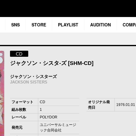
SNS
STORE
PLAYLIST
AUDITION
COMP
CD
ジャクソン・シスタ-ズ [SHM-CD]
ジャクソン・シスターズ
JACKSON SISTERS
フォーマット
CD
オリジナル発
1976.01.01
売日
組み枚数
1
レーベル
POLYDOR
ユニバーサルミュージ
発売元
ック合同会社