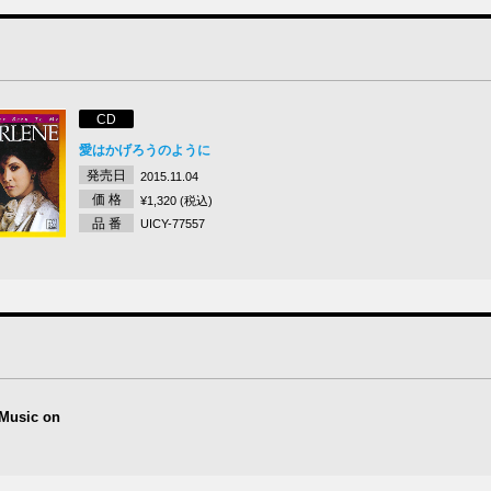
CD
愛はかげろうのように
発売日
2015.11.04
価 格
¥1,320 (税込)
品 番
UICY-77557
 Music on