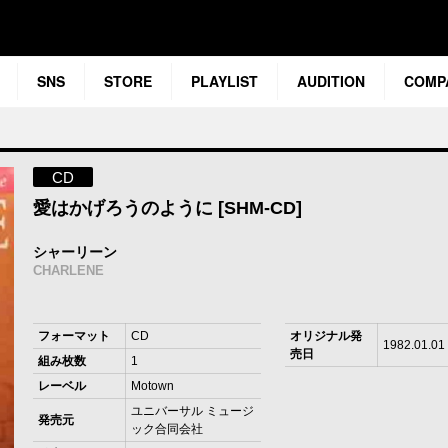
SNS
STORE
PLAYLIST
AUDITION
COMP
CD
愛はかげろうのように [SHM-CD]
シャーリーン
CHARLENE
フォーマット
CD
オリジナル発
1982.01.01
売日
組み枚数
1
レーベル
Motown
ユニバーサル ミュージ
発売元
ック合同会社