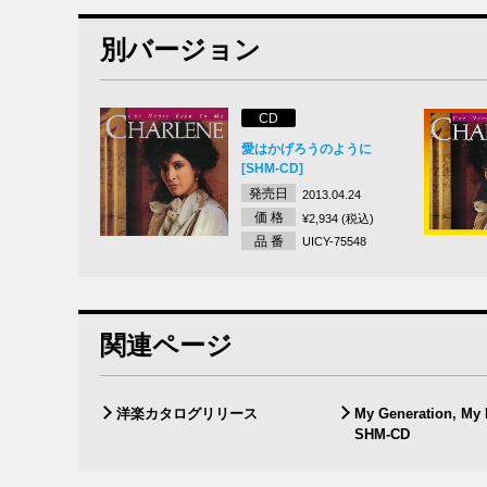
別バージョン
CD
愛はかげろうのように
[SHM-CD]
発売日
2013.04.24
価 格
¥2,934 (税込)
品 番
UICY-75548
関連ページ
洋楽カタログリリース
My Generation, My
SHM-CD