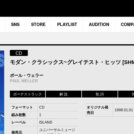
SNS
STORE
PLAYLIST
AUDITION
COMP
CD
モダン・クラシックス~グレイテスト・ヒッツ [SHM-
ポール・ウェラー
PAUL WELLER
ボーナストラック
解 説
歌 詞
フォーマット
CD
オリジナル発
1998.01.01
売日
組み枚数
1
レーベル
ISLAND
ユニバーサルミュージ
発売元