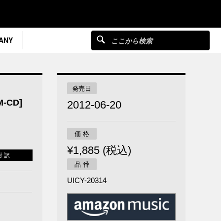
ANY
発売日
CD]
2012-06-20
価 格
¥1,885 (税込)
対 訳
品 番
UICY-20314