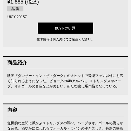
¥1,885 (税込)
品 番
UICY-20157
BUY NOW
在庫情報は購入先にてご確認ください。
商品紹介
映画『ダンサー・イン・ザ・ダーク』の大ヒットで音楽ファン以外にも広
く知られるようになった、ビョークの4thアルバム。ストリングスやハー
プ、オルゴールの音色などが美しい、新たな癒し系作品となっている。
内容
無機的な空間に浮かぶストリングスの調べ。ハープやオルゴールの柔らか
な音色。穏やかに歌われるヴォーカル・ラインの儚き美しさ、長期の映画