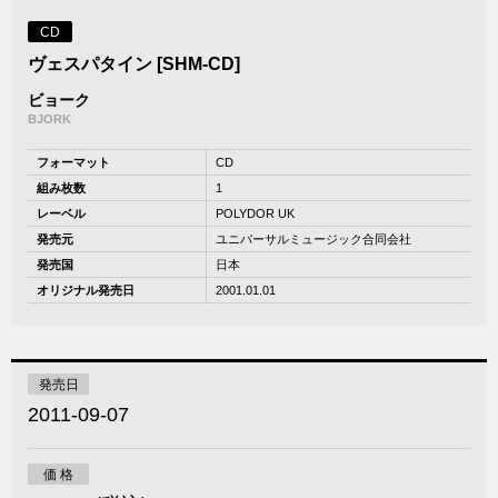
CD
ヴェスパタイン [SHM-CD]
ビョーク
BJORK
フォーマット
CD
組み枚数
1
レーベル
POLYDOR UK
発売元
ユニバーサルミュージック合同会社
発売国
日本
オリジナル発売日
2001.01.01
発売日
2011-09-07
価 格