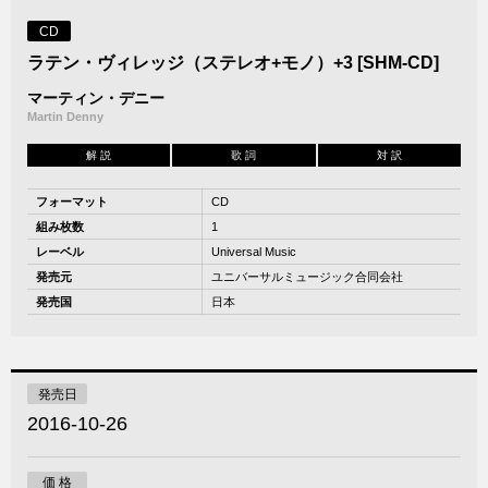
CD
ラテン・ヴィレッジ（ステレオ+モノ）+3 [SHM-CD]
マーティン・デニー
Martin Denny
解 説
歌 詞
対 訳
フォーマット
CD
組み枚数
1
レーベル
Universal Music
発売元
ユニバーサルミュージック合同会社
発売国
日本
発売日
2016-10-26
価 格