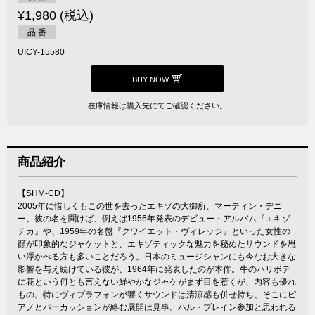
¥1,980 (税込)
品 番
UICY-15580
BUY NOW
在庫情報は購入先にてご確認ください。
商品紹介
【SHM-CD】
2005年に惜しくもこの世を去ったエキゾの大御所、マーティン・デニ
ー。彼の名を聞けば、例えば1956年発表のデビュー・アルバム『エキゾ
チカ』や、1959年の名盤『クワイエット・ヴィレッジ』といった女性の
顔が印象的なジャケットと、エキゾティックな魅力を秘めたサウンドを思
い浮かべる方も多いことだろう。日本のミュージシャンにも今なお大きな
影響を与え続けている彼が、1964年に発表したのが本作。牛のハリボテ
に花という何とも言えない鮮やかなジャケがまず目を惹くが、内容も優れ
もの。特にヴィブラフォンが響くサウンドは清涼感も併せ持ち、そこにピ
アノとパーカッションが絡む展開は見事。ハル・ブレイン参加と思われる