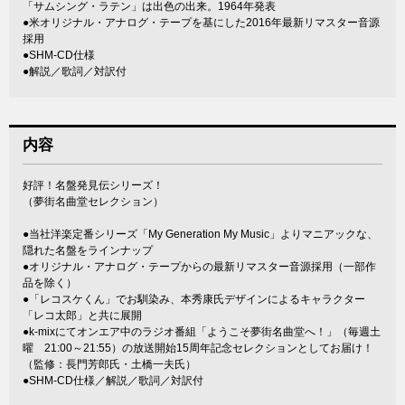
「サムシング・ラテン」は出色の出来。1964年発表
●米オリジナル・アナログ・テープを基にした2016年最新リマスター音源
採用
●SHM-CD仕様
●解説／歌詞／対訳付
内容
好評！名盤発見伝シリーズ！
（夢街名曲堂セレクション）
●当社洋楽定番シリーズ「My Generation My Music」よりマニアックな、
隠れた名盤をラインナップ
●オリジナル・アナログ・テープからの最新リマスター音源採用（一部作
品を除く）
●「レコスケくん」でお馴染み、本秀康氏デザインによるキャラクター
「レコ太郎」と共に展開
●k-mixにてオンエア中のラジオ番組「ようこそ夢街名曲堂へ！」（毎週土
曜 21:00～21:55）の放送開始15周年記念セレクションとしてお届け！
（監修：長門芳郎氏・土橋一夫氏）
●SHM-CD仕様／解説／歌詞／対訳付