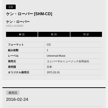
CD
ケン・ローバー [SHM-CD]
ケン・ローバー
KEN LAUBER
解 説
歌 詞
対 訳
フォーマット
CD
組み枚数
1
レーベル
Universal Music
発売元
ユニバーサルミュージック合同会社
発売国
日本
オリジナル発売日
1971.01.01
発売日
2016-02-24