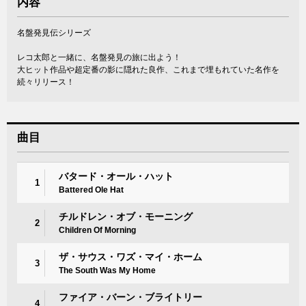
内容
名盤発見伝シリーズ
レコ太郎と一緒に、名盤発見の旅に出よう！
大ヒット作品や超定番の影に隠れた良作、これまで埋もれていた名作を
続々リリース！
曲目
バタード・オール・ハット
1
Battered Ole Hat
チルドレン・オブ・モーニング
2
Children Of Morning
ザ・サウス・ワズ・マイ・ホーム
3
The South Was My Home
ファイア・バーン・ブライトリー
4