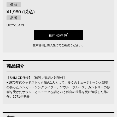
価 格
¥1,980 (税込)
品 番
UICY-15473
BUY NOW
在庫情報は購入先にてご確認ください。
商品紹介
【SHM-CD仕様】【解説／歌詞／対訳付】
■1970年代ウッドストック派の1人として、多くのミュージシャンと親交
のあったシンガー・ソングライター。ソウル、ブルース、カントリーの影
響を受けたサウンドとユニークな詞という独自の世界を更に追求した第2
作。1971年発表