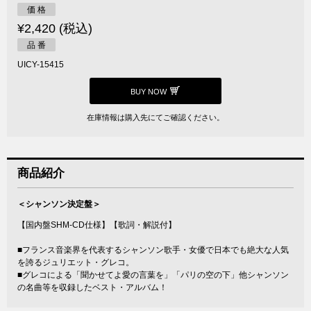
価 格
¥2,420 (税込)
品 番
UICY-15415
BUY NOW
在庫情報は購入先にてご確認ください。
商品紹介
＜シャンソン決定盤＞
【国内盤SHM-CD仕様】【歌詞・解説付】
■フランス音楽界を代表するシャンソン歌手・女優で日本でも絶大な人気
を誇るジュリエット・グレコ。
■グレコによる「聞かせてよ愛の言葉を」「パリの空の下」他シャンソン
の名曲等を収録したベスト・アルバム！