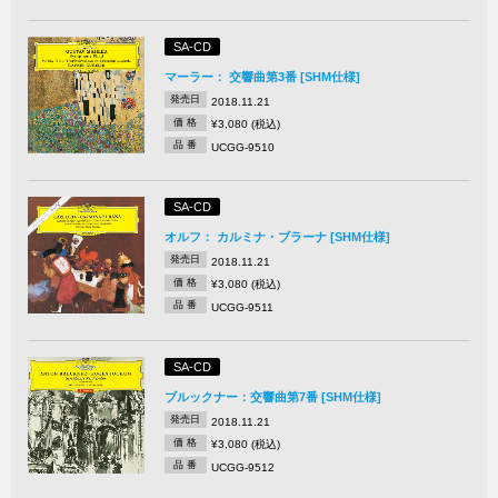
SA-CD
マーラー： 交響曲第3番 [SHM仕様]
発売日
2018.11.21
価 格
¥3,080 (税込)
品 番
UCGG-9510
SA-CD
オルフ： カルミナ・ブラーナ [SHM仕様]
発売日
2018.11.21
価 格
¥3,080 (税込)
品 番
UCGG-9511
SA-CD
ブルックナー：交響曲第7番 [SHM仕様]
発売日
2018.11.21
価 格
¥3,080 (税込)
品 番
UCGG-9512