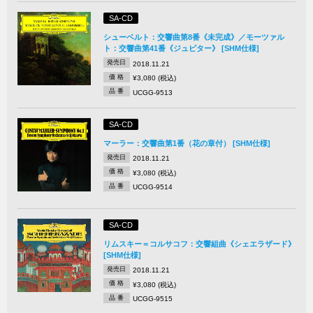
SA-CD
シューベルト：交響曲第8番《未完成》／モーツァル
ト：交響曲第41番《ジュピター》 [SHM仕様]
発売日
2018.11.21
価 格
¥3,080 (税込)
品 番
UCGG-9513
SA-CD
マーラー：交響曲第1番（花の章付） [SHM仕様]
発売日
2018.11.21
価 格
¥3,080 (税込)
品 番
UCGG-9514
SA-CD
リムスキー＝コルサコフ：交響組曲《シェエラザード》
[SHM仕様]
発売日
2018.11.21
価 格
¥3,080 (税込)
品 番
UCGG-9515