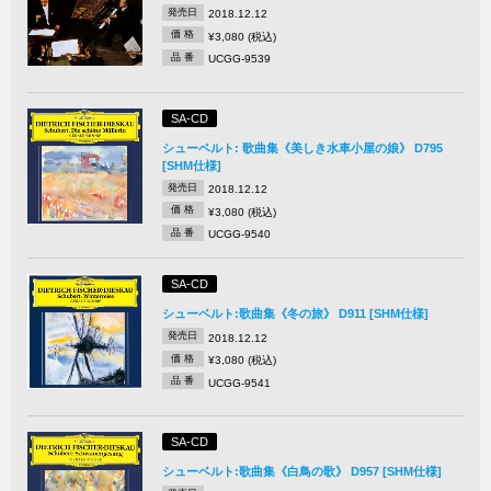
発売日
2018.12.12
価 格
¥3,080 (税込)
品 番
UCGG-9539
SA-CD
シューベルト: 歌曲集《美しき水車小屋の娘》 D795
[SHM仕様]
発売日
2018.12.12
価 格
¥3,080 (税込)
品 番
UCGG-9540
SA-CD
シューベルト:歌曲集《冬の旅》 D911 [SHM仕様]
発売日
2018.12.12
価 格
¥3,080 (税込)
品 番
UCGG-9541
SA-CD
シューベルト:歌曲集《白鳥の歌》 D957 [SHM仕様]