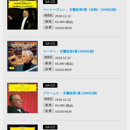
SA-CD
ベートーヴェン： 交響曲第9番《合唱》 [SHM仕様]
発売日
2018.12.12
価 格
¥3,080 (税込)
品 番
UCGG-9524
SA-CD
マーラー： 交響曲第9番 [SHM仕様]
発売日
2018.12.12
価 格
¥3,080 (税込)
品 番
UCGG-9525
SA-CD
ブラームス： 交響曲第1番 [SHM仕様]
発売日
2018.12.12
価 格
¥3,080 (税込)
品 番
UCGG-9526
SA-CD