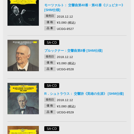
モーツァルト： 交響曲第40番・第41番《ジュピター》
[SHM仕様]
発売日
2018.12.12
価 格
¥3,080 (税込)
品 番
UCGG-9527
SA-CD
ブルックナー：交響曲第8番 [SHM仕様]
発売日
2018.12.12
価 格
¥3,080 (税込)
品 番
UCGG-9528
SA-CD
R．シュトラウス： 交響詩《英雄の生涯》 [SHM仕様]
発売日
2018.12.12
価 格
¥3,080 (税込)
品 番
UCGG-9529
SA-CD