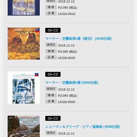
発売日
2018.12.12
価 格
¥3,080 (税込)
品 番
UCGG-9542
SA-CD
マーラー：交響曲第2番《復活》 [SHM仕様]
発売日
2018.12.12
価 格
¥3,080 (税込)
品 番
UCGD-9505
SA-CD
マーラー：交響曲第5番 [SHM仕様]
発売日
2018.12.12
価 格
¥3,080 (税込)
品 番
UCGD-9506
SA-CD
シューマン＆グリーグ：ピアノ協奏曲 [SHM仕様]
発売日
2018.12.12