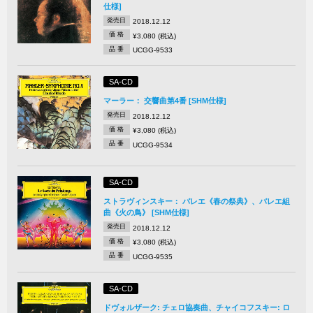
仕様]
発売日
2018.12.12
価 格
¥3,080 (税込)
品 番
UCGG-9533
SA-CD
マーラー： 交響曲第4番 [SHM仕様]
発売日
2018.12.12
価 格
¥3,080 (税込)
品 番
UCGG-9534
SA-CD
ストラヴィンスキー： バレエ《春の祭典》、バレエ組
曲《火の鳥》 [SHM仕様]
発売日
2018.12.12
価 格
¥3,080 (税込)
品 番
UCGG-9535
SA-CD
ドヴォルザーク: チェロ協奏曲、チャイコフスキー: ロ