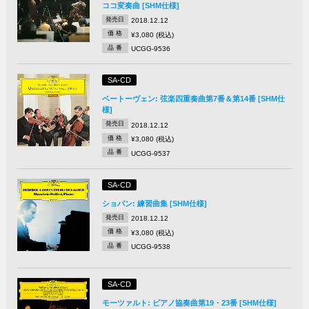
ココ変奏曲 [SHM仕様]
発売日
2018.12.12
価 格
¥3,080 (税込)
品 番
UCGG-9536
SA-CD
ベートーヴェン: 弦楽四重奏曲第7番＆第14番 [SHM仕
様]
発売日
2018.12.12
価 格
¥3,080 (税込)
品 番
UCGG-9537
SA-CD
ショパン: 練習曲集 [SHM仕様]
発売日
2018.12.12
価 格
¥3,080 (税込)
品 番
UCGG-9538
SA-CD
モーツァルト: ピアノ協奏曲第19・23番 [SHM仕様]