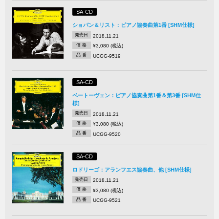
SA-CD
ショパン＆リスト：ピアノ協奏曲第1番 [SHM仕様]
発売日
2018.11.21
価 格
¥3,080 (税込)
品 番
UCGG-9519
SA-CD
ベートーヴェン：ピアノ協奏曲第1番＆第3番 [SHM仕
様]
発売日
2018.11.21
価 格
¥3,080 (税込)
品 番
UCGG-9520
SA-CD
ロドリーゴ：アランフエス協奏曲、他 [SHM仕様]
発売日
2018.11.21
価 格
¥3,080 (税込)
品 番
UCGG-9521