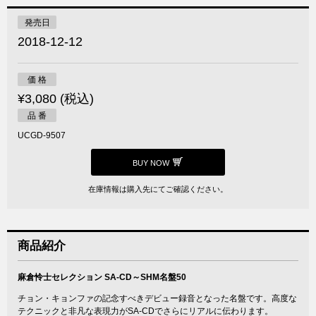
発売日
2018-12-12
価 格
¥3,080 (税込)
品 番
UCGD-9507
BUY NOW
在庫情報は購入先にてご確認ください。
商品紹介
麻倉怜士セレクション SA-CD～SHM名盤50
チョン・キョンファの記念すべきデビュー録音となった名盤です。高度な
テクニックと非凡な表現力がSA-CDでさらにリアルに伝わります。