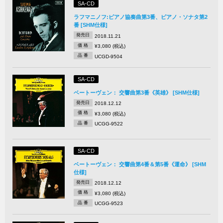
SA-CD
ラフマニノフ:ピアノ協奏曲第3番、ピアノ・ソナタ第2
番 [SHM仕様]
発売日
2018.11.21
価 格
¥3,080 (税込)
品 番
UCGD-9504
SA-CD
ベートーヴェン： 交響曲第3番《英雄》 [SHM仕様]
発売日
2018.12.12
価 格
¥3,080 (税込)
品 番
UCGG-9522
SA-CD
ベートーヴェン： 交響曲第4番＆第5番《運命》 [SHM
仕様]
発売日
2018.12.12
価 格
¥3,080 (税込)
品 番
UCGG-9523