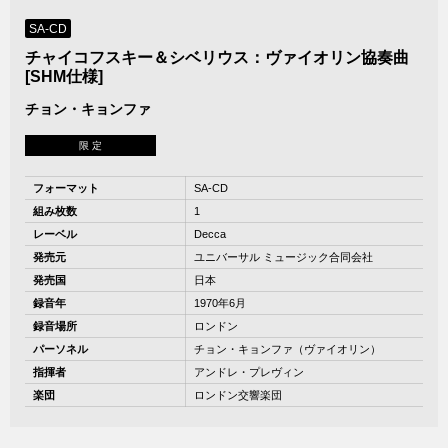
SA-CD
チャイコフスキー＆シベリウス：ヴァイオリン協奏曲
[SHM仕様]
チョン・キョンファ
限 定
フォーマット
SA-CD
組み枚数
1
レーベル
Decca
発売元
ユニバーサル ミュージック合同会社
発売国
日本
録音年
1970年6月
録音場所
ロンドン
パーソネル
チョン・キョンファ（ヴァイオリン）
指揮者
アンドレ・プレヴィン
楽団
ロンドン交響楽団