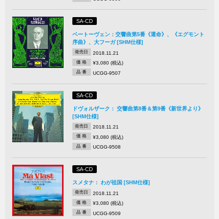
SA-CD
ベートーヴェン：交響曲第5番《運命》、《エグモント
序曲》、大フーガ [SHM仕様]
発売日
2018.11.21
価 格
¥3,080 (税込)
品 番
UCGG-9507
SA-CD
ドヴォルザーク： 交響曲第8番＆第9番《新世界より》
[SHM仕様]
発売日
2018.11.21
価 格
¥3,080 (税込)
品 番
UCGG-9508
SA-CD
スメタナ： わが祖国 [SHM仕様]
発売日
2018.11.21
価 格
¥3,080 (税込)
品 番
UCGG-9509