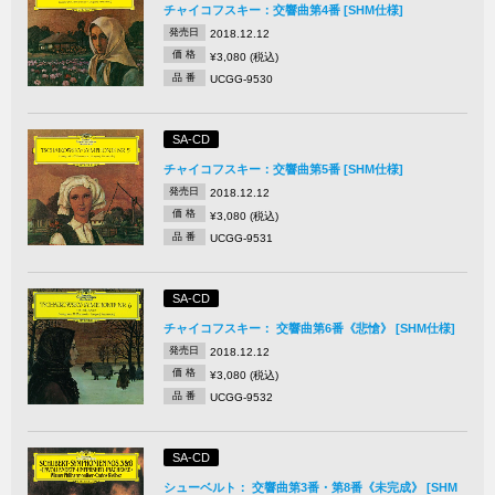
チャイコフスキー：交響曲第4番 [SHM仕様]
発売日
2018.12.12
価 格
¥3,080 (税込)
品 番
UCGG-9530
SA-CD
チャイコフスキー：交響曲第5番 [SHM仕様]
発売日
2018.12.12
価 格
¥3,080 (税込)
品 番
UCGG-9531
SA-CD
チャイコフスキー： 交響曲第6番《悲愴》 [SHM仕様]
発売日
2018.12.12
価 格
¥3,080 (税込)
品 番
UCGG-9532
SA-CD
シューベルト： 交響曲第3番・第8番《未完成》 [SHM