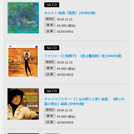
SA-CD
ホルスト:組曲《惑星》 [SHM仕様]
発売日
2018.11.21
価 格
¥3,080 (税込)
品 番
UCGD-9501
SA-CD
ファリャ:《三角帽子》《恋は魔術師》他 [SHM仕様]
発売日
2018.11.21
価 格
¥3,080 (税込)
品 番
UCGD-9502
SA-CD
チャイコフスキー:《くるみ割り人形》組曲、《眠りの
森の美女》組曲 [SHM仕様]
発売日
2018.11.21
価 格
¥3,080 (税込)
品 番
UCGD-9503