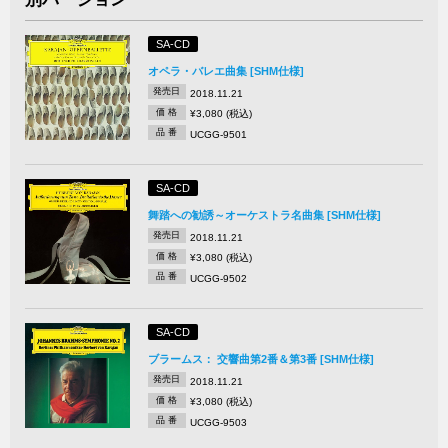
SA-CD
オペラ・バレエ曲集 [SHM仕様]
発売日
2018.11.21
価 格
¥3,080 (税込)
品 番
UCGG-9501
SA-CD
舞踏への勧誘～オーケストラ名曲集 [SHM仕様]
発売日
2018.11.21
価 格
¥3,080 (税込)
品 番
UCGG-9502
SA-CD
ブラームス： 交響曲第2番＆第3番 [SHM仕様]
発売日
2018.11.21
価 格
¥3,080 (税込)
品 番
UCGG-9503