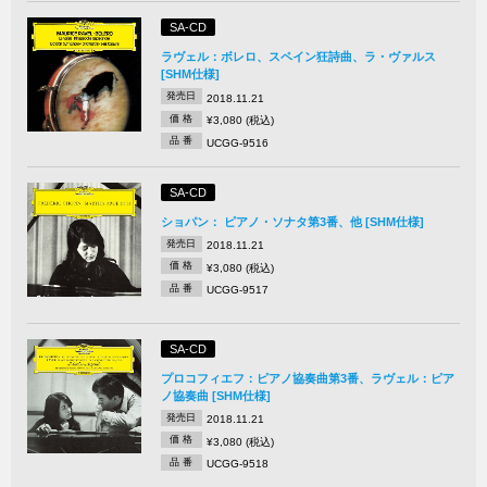
SA-CD
ラヴェル：ボレロ、スペイン狂詩曲、ラ・ヴァルス
[SHM仕様]
発売日
2018.11.21
価 格
¥3,080 (税込)
品 番
UCGG-9516
SA-CD
ショパン： ピアノ・ソナタ第3番、他 [SHM仕様]
発売日
2018.11.21
価 格
¥3,080 (税込)
品 番
UCGG-9517
SA-CD
プロコフィエフ：ピアノ協奏曲第3番、ラヴェル：ピア
ノ協奏曲 [SHM仕様]
発売日
2018.11.21
価 格
¥3,080 (税込)
品 番
UCGG-9518