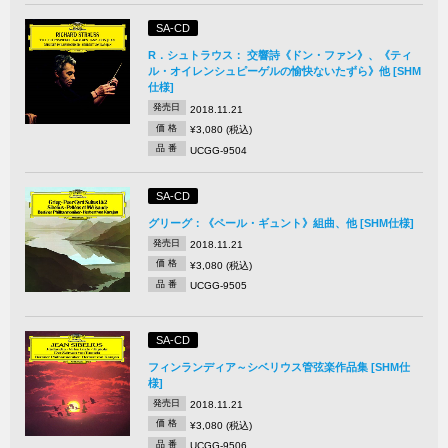
SA-CD
R．シュトラウス： 交響詩《ドン・ファン》、《ティ
ル・オイレンシュピーゲルの愉快ないたずら》他 [SHM
仕様]
発売日
2018.11.21
価 格
¥3,080 (税込)
品 番
UCGG-9504
SA-CD
グリーグ：《ペール・ギュント》組曲、他 [SHM仕様]
発売日
2018.11.21
価 格
¥3,080 (税込)
品 番
UCGG-9505
SA-CD
フィンランディア～シベリウス管弦楽作品集 [SHM仕
様]
発売日
2018.11.21
価 格
¥3,080 (税込)
品 番
UCGG-9506