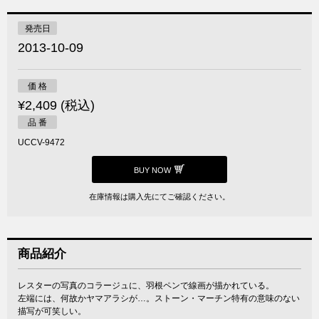
発売日
2013-10-09
価 格
¥2,409 (税込)
品 番
UCCV-9472
BUY NOW
在庫情報は購入先にてご確認ください。
商品紹介
レスターの写真のコラージュに、羽根ペンで線画が描かれている。
左端には、何故かヤマアラシが…。ストーン・マーチン特有の意味のない
描写が可笑しい。