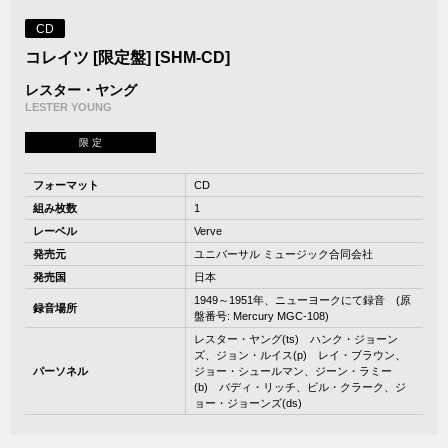
CD
コレイツ [限定盤] [SHM-CD]
レスター・ヤング
LESTER YOUNG
限 定
フォーマット
CD
組み枚数
1
レーベル
Verve
発売元
ユニバーサル ミュージック合同会社
発売国
日本
1949～1951年、ニューヨークにて録音 (原
録音場所
盤番号: Mercury MGC-108)
レスター・ヤング(ts) ハンク・ジョーン
ズ、ジョン・ルイス(p) レイ・ブラウン、
パーソネル
ジョー・シュールマン、ジーン・ラミー
(b) バディ・リッチ、ビル・クラーク、ジ
ョー・ジョーンズ(ds)