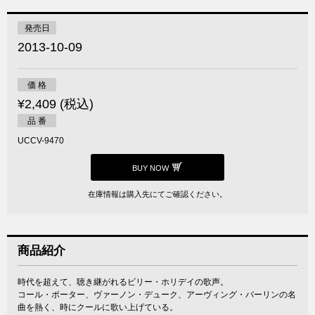
発売日
2013-10-09
価 格
¥2,409 (税込)
品 番
UCCV-9470
BUY NOW
在庫情報は購入先にてご確認ください。
商品紹介
時代を超えて、聴き継がれるビリー・ホリデイの歌声。
コール・ポーター、ヴァーノン・デューク、アーヴィング・バーリンの名
曲を熱く、時にクールに歌い上げている。