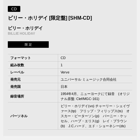
CD
ビリー・ホリデイ [限定盤] [SHM-CD]
ビリー・ホリデイ
BILLIE HOLIDAY
限 定
フォーマット
CD
組み枚数
1
レーベル
Verve
発売元
ユニバーサル ミュージック合同会社
発売国
日本
1954年4月、ニューヨークにて録音 (オリジ
録音場所
ナル原盤: Clef/MGC-161)
ビリー・ホリデイ(vo) チャーリー・シェイヴ
ァース(tp) フリップ・フィリップス(ts) オ
パーソネル
スカー・ピーターソン(p) バーニー・ケッ
セル、ハーブ・エリス(g) レイ・ブラウン
(b) J.C.ハード、エド・ショーネシー(ds)