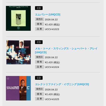
CD
エムパシー [UHQCD]
発売日
2026.04.22
価 格
¥2,420 (税込)
品 番
UCCV-41023
CD
メル・トーメ・スウィングス・シューバート・アレイ
[UHQCD]
発売日
2026.04.22
価 格
¥2,420 (税込)
品 番
UCCV-41024
CD
エレクトリファイング・イヴニング [UHQCD]
発売日
2026.04.22
価 格
¥2,420 (税込)
品 番
UCCV-41025