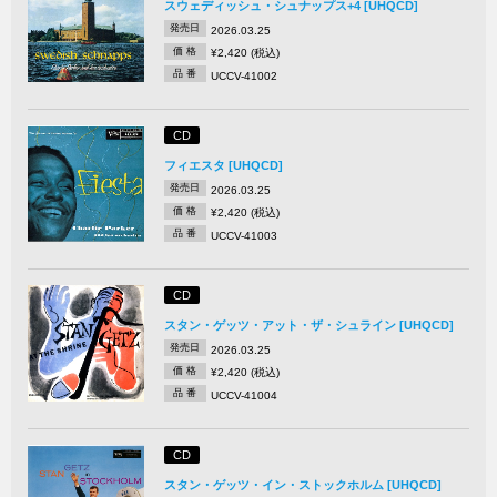
スウェディッシュ・シュナップス+4 [UHQCD]
発売日
2026.03.25
価 格
¥2,420 (税込)
品 番
UCCV-41002
CD
フィエスタ [UHQCD]
発売日
2026.03.25
価 格
¥2,420 (税込)
品 番
UCCV-41003
CD
スタン・ゲッツ・アット・ザ・シュライン [UHQCD]
発売日
2026.03.25
価 格
¥2,420 (税込)
品 番
UCCV-41004
CD
スタン・ゲッツ・イン・ストックホルム [UHQCD]