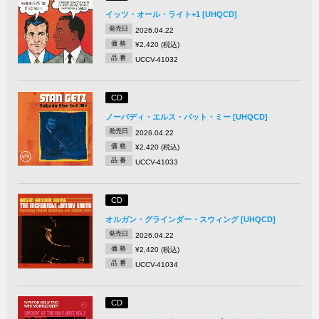
イッツ・オール・ライト+1 [UHQCD]
発売日
2026.04.22
価 格
¥2,420 (税込)
品 番
UCCV-41032
CD
ノーバディ・エルス・バット・ミー [UHQCD]
発売日
2026.04.22
価 格
¥2,420 (税込)
品 番
UCCV-41033
CD
オルガン・グラインダー・スウィング [UHQCD]
発売日
2026.04.22
価 格
¥2,420 (税込)
品 番
UCCV-41034
CD