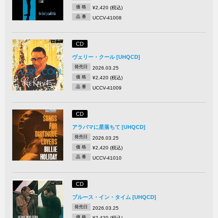
価 格
¥2,420 (税込)
品 番
UCCV-41008
CD
ヴェリー・クール [UHQCD]
発売日
2026.03.25
価 格
¥2,420 (税込)
品 番
UCCV-41009
CD
アラバマに星落ちて [UHQCD]
発売日
2026.03.25
価 格
¥2,420 (税込)
品 番
UCCV-41010
CD
ブルース・イン・タイム [UHQCD]
発売日
2026.03.25
価 格
¥2,420 (税込)