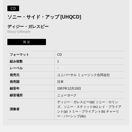
CD
ソニー・サイド・アップ [UHQCD]
ディジー・ガレスピー
Dizzy Gillespie
限 定
フォーマット
CD
組み枚数
1
レーベル
-
発売元
ユニバーサル ミュージック合同会社
発売国
日本
録音年
1957年12月19日
録音場所
ニューヨーク
ディジー・ガレスピー(tp) ソニー・ロリン
ズ、ソニー・スティット(ts) レイ・ブライア
演奏者
ント(p) トミー・ブライアント(b) チャーリ
ー・パーシップ(ds)