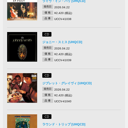
ライヴ・イン・パリ [UHQCD]
発売日
2026.04.22
価 格
¥2,420 (税込)
品 番
UCCV-41038
CD
ジョニー・スミス [UHQCD]
発売日
2026.04.22
価 格
¥2,420 (税込)
品 番
UCCV-41039
CD
ジブレット・グレイヴィ [UHQCD]
発売日
2026.04.22
価 格
¥2,420 (税込)
品 番
UCCV-41040
CD
ラウンド・トリップ [UHQCD]