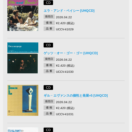
CD
エラ・アンド・ベイシー [UHQCD]
発売日
2026.04.22
価 格
¥2,420 (税込)
品 番
UCCV-41029
CD
ゲッツ・オー・ゴー・ゴー [UHQCD]
発売日
2026.04.22
価 格
¥2,420 (税込)
品 番
UCCV-41030
CD
ギル・エヴァンスの個性と発展+5 [UHQCD]
発売日
2026.04.22
価 格
¥2,420 (税込)
品 番
UCCV-41031
CD