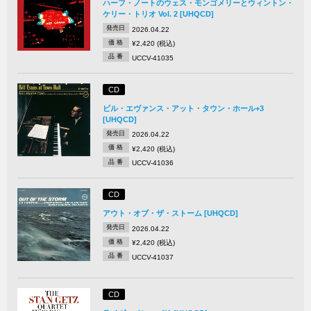
ハーフ・ノートのウェス・モンゴメリーとウィントン・
ケリー・トリオ Vol. 2 [UHQCD]
発売日
2026.04.22
価 格
¥2,420 (税込)
品 番
UCCV-41035
CD
ビル・エヴァンス・アット・タウン・ホール+3
[UHQCD]
発売日
2026.04.22
価 格
¥2,420 (税込)
品 番
UCCV-41036
CD
アウト・オブ・ザ・ストーム [UHQCD]
発売日
2026.04.22
価 格
¥2,420 (税込)
品 番
UCCV-41037
CD