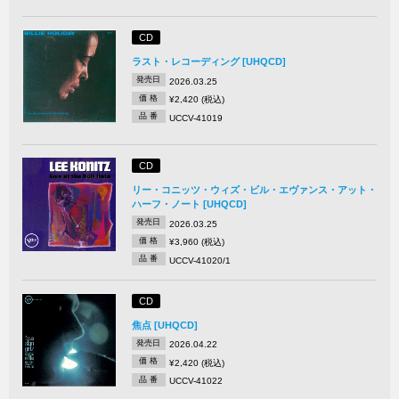
CD
ラスト・レコーディング [UHQCD]
発売日
2026.03.25
価 格
¥2,420 (税込)
品 番
UCCV-41019
CD
リー・コニッツ・ウィズ・ビル・エヴァンス・アット・
ハーフ・ノート [UHQCD]
発売日
2026.03.25
価 格
¥3,960 (税込)
品 番
UCCV-41020/1
CD
焦点 [UHQCD]
発売日
2026.04.22
価 格
¥2,420 (税込)
品 番
UCCV-41022