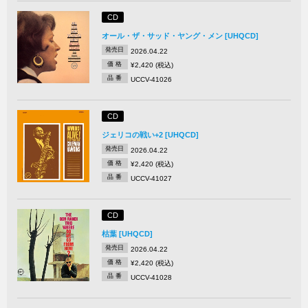
CD
オール・ザ・サッド・ヤング・メン [UHQCD]
発売日
2026.04.22
価 格
¥2,420 (税込)
品 番
UCCV-41026
CD
ジェリコの戦い+2 [UHQCD]
発売日
2026.04.22
価 格
¥2,420 (税込)
品 番
UCCV-41027
CD
枯葉 [UHQCD]
発売日
2026.04.22
価 格
¥2,420 (税込)
品 番
UCCV-41028