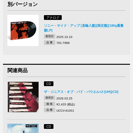
別バージョン
アナログ
ソニー・サイド・アップ [直輸入盤][限定盤][180g重量
盤LP]
発売日
2025.10.10
品 番
781-7986
関連商品
CD
ザ・ジニアス・オブ・バド・パウエル+2 [UHQCD]
発売日
2026.03.25
価 格
¥2,420 (税込)
品 番
UCCV-41001
CD