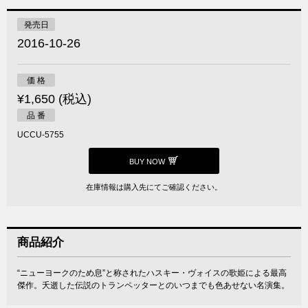
発売日
2016-10-26
価 格
¥1,650 (税込)
品 番
UCCU-5755
BUY NOW
在庫情報は購入先にてご確認ください。
商品紹介
“ニューヨークのため息”と称されたハスキー・ヴォイスの歌姫による最高
傑作。夭逝した伝説のトランペッターとのいつまでも色あせない名演集。