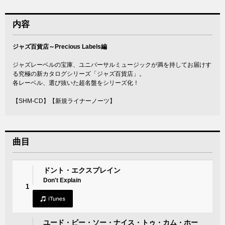
内容
ジャズ百貨店～Precious Labels編
ジャズレーベルの宝庫、ユニバーサルミュージックが満を持してお届けす
る究極の新カタログシリーズ「ジャズ百貨店」。
各レーベル、選び抜いた超名盤をシリーズ化！
【SHM-CD】【新規ライナーノーツ】
曲目
ドント・エクスプレイン
Don't Explain
1
ユード・ビー・ソー・ナイス・トゥ・カム・ホー