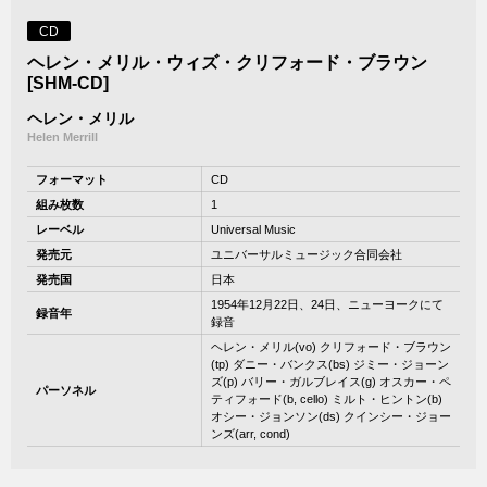
CD
ヘレン・メリル・ウィズ・クリフォード・ブラウン
[SHM-CD]
ヘレン・メリル
Helen Merrill
フォーマット
CD
組み枚数
1
レーベル
Universal Music
発売元
ユニバーサルミュージック合同会社
発売国
日本
1954年12月22日、24日、ニューヨークにて
録音年
録音
ヘレン・メリル(vo) クリフォード・ブラウン
(tp) ダニー・バンクス(bs) ジミー・ジョーン
ズ(p) バリー・ガルブレイス(g) オスカー・ペ
パーソネル
ティフォード(b, cello) ミルト・ヒントン(b)
オシー・ジョンソン(ds) クインシー・ジョー
ンズ(arr, cond)