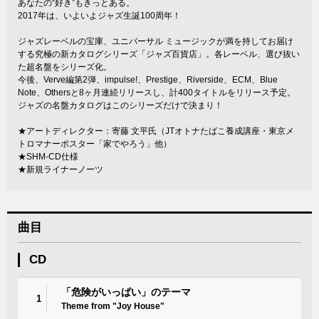
あなたの“好き”もきっとある。
2017年は、いよいよジャズ生誕100周年！
ジャズレーベルの宝庫、ユニバーサル ミュージックが満を持してお届け
する究極の新カタログシリーズ「ジャズ百貨店」。各レーベル、選び抜い
た超名盤をシリーズ化。
今後、Verve編第2弾、impulse!、Prestige、Riverside、ECM、Blue
Note、Othersと8ヶ月連続リリースし、計400タイトルをリリース予定。
ジャズの名盤カタログはこのシリーズだけで決まり！
★アートディレクター：寄藤 文平氏（JTオトナたばこ養成講座・東京メ
トロマナーポスター「家でやろう」他）
★SHM-CD仕様
★新規ライナーノーツ
曲目
CD
「危険がいっぱい」のテーマ
1
Theme from "Joy House"