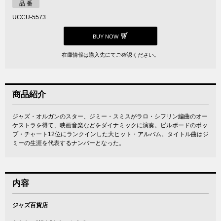
品 番
UCCU-5573
BUY NOW
在庫情報は購入先にてご確認ください。
商品紹介
ジャズ・オルガンのスター、ジミー・スミスがラロ・シフリン編曲のオー
ケストラを得て、映画音楽などをダイナミックに演奏。ビルボードのポッ
プ・チャート12位にランクインした大ヒット・アルバム。タイトル曲はジ
ミーの生涯を代表するナンバーとなった。
内容
ジャズ百貨店