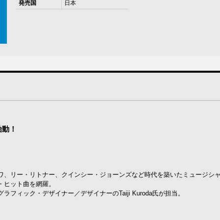
発売国
日本
始動！
ワ、リー・リトナー、クインシー・ジョーンズなど時代を築いたミュージシ
・ヒット曲を網羅。
ィック・デザイナー／デザイナーのTaiji Kuroda氏が担当。