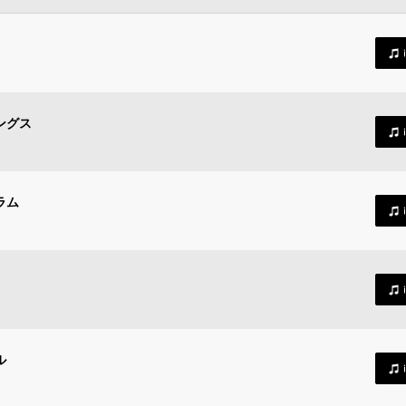
ングス
ラム
ル