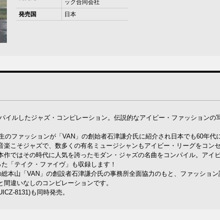
ック合同会社
発売国
日本
をコンパイルしたジャズ・コンピレーション。伝説的なアイビー・ファッションの
生のファッションが「VAN」の創始者石津謙介氏に紹介され日本でも60年代
音楽こそジャズで、数多くの有名ミュージシャンもアイビー・リーグをコン
本作ではその時代に人気を誇ったモダン・ジャズの名曲をコンパイル。アイ
なった「テイク・ファイヴ」も収録します！
の総本山「VAN」の創設者石津謙介氏の事務所全面協力のもと、ファッション
と間違いなしのコンピレーションです。
(UICZ-8131)も同時発売。