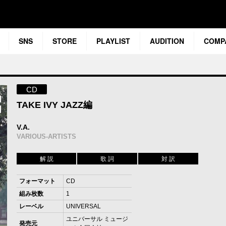
SNS
STORE
PLAYLIST
AUDITION
COMP
CD
TAKE IVY JAZZ編
V.A.
VARIOUS-ARTISTS
解 説
歌 詞
対 訳
フォーマット
CD
組み枚数
1
レーベル
UNIVERSAL
ユニバーサル ミュージ
発売元