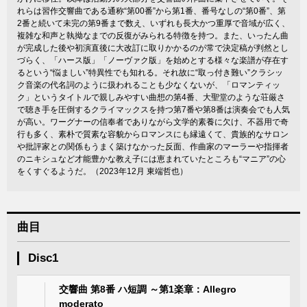
れらは習作交響曲である通称“第00番”から第1番、番号なしの“第0番”、第
2番と続いて未完の第9番まで数え、いずれも長大かつ重厚で音域が広く、
複雑な和声と執拗なまでの反復がみられる特徴を持つ。また、いったん曲
が完成した後や初演直後に大改訂に取りかかるのが常で決定稿が判然とし
づらく、「ハース版」「ノーヴァク版」を始めとする様々な楽譜が存在す
るという“悩ましい”特異性でも知れる。それ故に“取っ付き難い”クラシッ
ク音楽の代名詞のように扱われることも少なくないが、「ロマンティッ
ク」というタイトルで親しみやすい曲想の第4番、大聖堂のような荘厳さ
で聴き手を圧倒するクライマックスを持つ第7番や第8番は演奏会でも人気
が高い。ワーグナーの信奉者でありながら文学的素養に欠け、不器用で奇
行も多く、素朴で質素な容貌からロマンスにも縁遠くて、貴族的なサロン
や批評家との関係もうまく築けなかった反面、作曲家のマーラーや指揮者
のニキシュなど才能豊かな教え子には恵まれていたところも“マニア”の心
をくすぐるようだ。（2023年12月 東端哲也）
曲目
Disc1
交響曲 第8番 ハ短調 ～第1楽章：Allegro
moderato