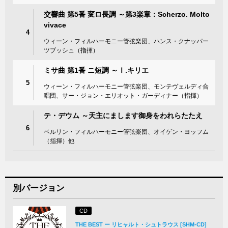
交響曲 第5番 変ロ長調 ～第3楽章：Scherzo. Molto
vivace
4
ウィーン・フィルハーモニー管弦楽団、ハンス・クナッパー
ツブッシュ（指揮）
ミサ曲 第1番 ニ短調 ～Ⅰ.キリエ
5
ウィーン・フィルハーモニー管弦楽団、モンテヴェルディ合
唱団、サー・ジョン・エリオット・ガーディナー（指揮）
テ・デウム ～天主にまします御身をわれらたたえ
6
ベルリン・フィルハーモニー管弦楽団、オイゲン・ヨッフム
（指揮）他
別バージョン
CD
THE BEST ー リヒャルト・シュトラウス [SHM-CD]