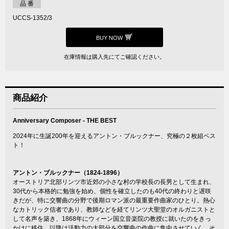
品 番
UCCS-1352/3
BUY NOW
在庫情報は購入先にてご確認ください。
商品紹介
Anniversary Composer - THE BEST
2024年に生誕200年を迎えるアントン・ブルックナー、究極の２枚組ベス
ト！
アントン・ブルックナー（1824-1896）
オーストリア北部リンツ市近郊の小さな村の学校長の長男として生まれ、
30代から本格的に勉強を始め、個性を確立したのも40代の終わりと遅咲
きだが、特に交響曲の分野で後期ロマン派の最重要作曲家のひとり。熱心
なカトリック信者であり、教師などを経てリンツ大聖堂のオルガニストと
して名声を築き、1868年にウィーン国立音楽院の教授に就いたのをきっ
かけに移住。以降は活動力の大部分を交響曲の作曲に集中させていく。そ