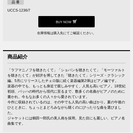
品 番
UCCS-1236/7
BUY NOW
在庫情報は購入先にてご確認ください。
商品紹介
「ラフマニノフを聴きたくて」「ショパンを聴きたくて」「モーツァルト
を聴きたくて」が好評を博してきた「聴きたくて」シリーズ・クラシック
編。5月にリリースしたチェロ版に続く楽器編第2弾はピアノ編です。
楽器の中でも、もっとも身近で親しみやすく、人気も高いピアノ。18世紀
初頭、バッハの時代から現代に至るまで、数多くの名曲がピアノのために
書かれ、今もなお多くの人々から愛されています。
今作に収録されているのは、その中でも人気の高い曲ばかり。夏の午後の
ひとときに、ちょっとまどろみながら聴くのにぴったりな曲を選びまし
た。
ジャケットには鶴田一郎氏の美人画を採用。見た目にも麗しい、ピアノ名
曲集です。