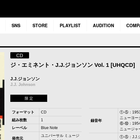
SNS
STORE
PLAYLIST
AUDITION
COMP
CD
ジ・エミネント・J.J.ジョンソン Vol. 1 [UHQCD]
J.J.ジョンソン
J.J. Johnson
限 定
フォーマット
CD
①-⑤：195
ニューヨー
組み枚数
1
録音年
⑥-⑩：195
レーベル
Blue Note
ニュージャ
ユニバーサル ミュージ
①-⑤：J.J
発売元