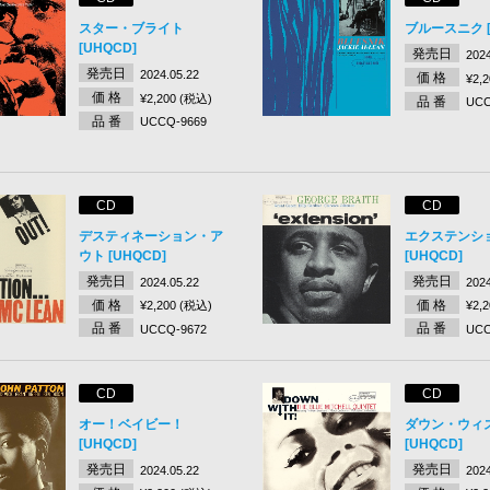
スター・ブライト
ブルースニク [
[UHQCD]
発売日
2024
発売日
2024.05.22
価 格
¥2,
価 格
¥2,200 (税込)
品 番
UCC
品 番
UCCQ-9669
CD
CD
デスティネーション・ア
エクステンシ
ウト [UHQCD]
[UHQCD]
発売日
発売日
2024.05.22
2024
価 格
価 格
¥2,200 (税込)
¥2,
品 番
品 番
UCCQ-9672
UCC
CD
CD
オー！ベイビー！
ダウン・ウィ
[UHQCD]
[UHQCD]
発売日
発売日
2024.05.22
2024