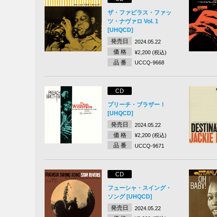
ザ・ファビラス・ファッ
ツ・ナヴァロ Vol. 1
[UHQCD]
発売日
2024.05.22
価 格
¥2,200 (税込)
品 番
UCCQ-9668
CD
プリーチ・ブラザー！
[UHQCD]
発売日
2024.05.22
価 格
¥2,200 (税込)
品 番
UCCQ-9671
CD
フューシャ・スイング・
ソング [UHQCD]
発売日
2024.05.22