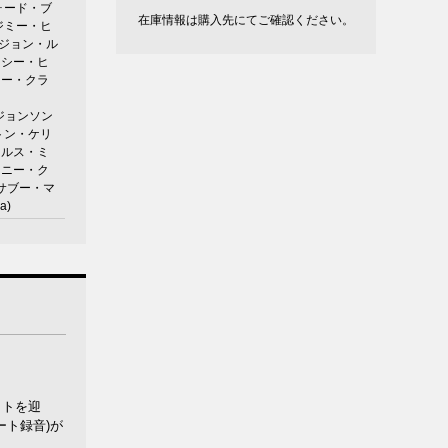
フォード・ブ
在庫情報は購入先にてご確認ください。
 ジミー・ヒ
s) ジョン・ル
パーシー・ヒ
ケニー・クラ
.ジョンソン
ントン・ケリ
ャールス・ミ
 ケニー・ク
 サブー・マ
a)
ットを迎
ート録音)が