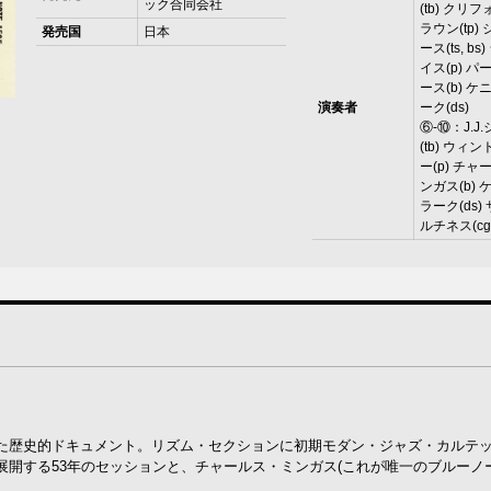
ック合同会社
(tb) クリ
ラウン(tp)
発売国
日本
ース(ts, b
イス(p) 
ース(b) 
演奏者
ーク(ds)
⑥-⑩：J.J
(tb) ウィ
ー(p) チ
ンガス(b)
ラーク(ds)
ルチネス(cg
た歴史的ドキュメント。リズム・セクションに初期モダン・ジャズ・カルテ
開する53年のセッションと、チャールス・ミンガス(これが唯一のブルーノ