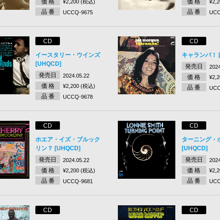
価 格
価 格
¥2,200 (税込)
¥2,
品 番
品 番
UCCQ-9675
UCC
CD
CD
イースタリー・ウインズ
キャランバ！ [
[UHQCD]
発売日
2024
発売日
2024.05.22
価 格
¥2,
価 格
¥2,200 (税込)
品 番
UCC
品 番
UCCQ-9678
CD
CD
ホエア・イズ・ブルック
ターニング・
リン？ [UHQCD]
[UHQCD]
発売日
発売日
2024.05.22
2024
価 格
価 格
¥2,200 (税込)
¥2,
品 番
品 番
UCCQ-9681
UCC
CD
CD