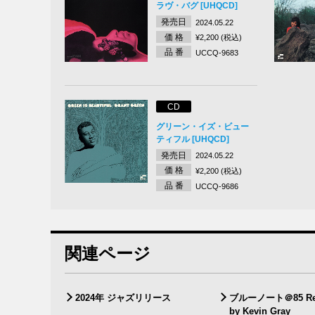
ラヴ・バグ [UHQCD]
発売日
2024.05.22
価 格
¥2,200 (税込)
品 番
UCCQ-9683
CD
グリーン・イズ・ビュー
ティフル [UHQCD]
発売日
2024.05.22
価 格
¥2,200 (税込)
品 番
UCCQ-9686
関連ページ
2024年 ジャズリリース
ブルーノート＠85 Rem
by Kevin Gray