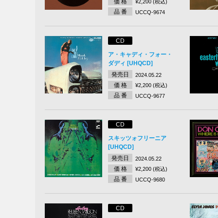
価 格
¥2,200 (税込)
品 番
UCCQ-9674
CD
ア・キャディ・フォー・
ダディ [UHQCD]
発売日
2024.05.22
価 格
¥2,200 (税込)
品 番
UCCQ-9677
CD
スキッツォフリーニア
[UHQCD]
発売日
2024.05.22
価 格
¥2,200 (税込)
品 番
UCCQ-9680
CD