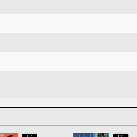
CD
CD