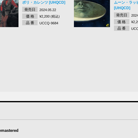
ポリ・カレンツ [UHQCD]
ムーン・ラッ
[UHQCD]
発売日
2024.05.22
発売日
2024
価 格
¥2,200 (税込)
価 格
¥2,
品 番
UCCQ-9684
品 番
UCC
astered