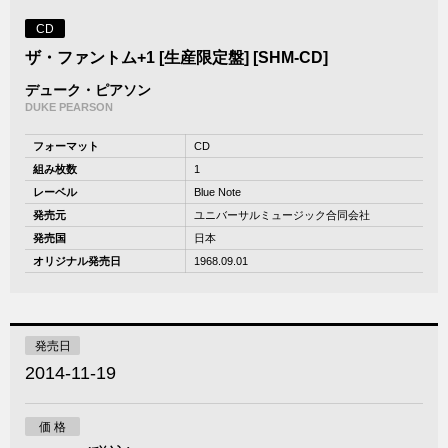
CD
ザ・ファントム+1 [生産限定盤] [SHM-CD]
デューク・ピアソン
DUKE PEARSON
フォーマット
CD
組み枚数
1
レーベル
Blue Note
発売元
ユニバーサルミュージック合同会社
発売国
日本
オリジナル発売日
1968.09.01
発売日
2014-11-19
価 格