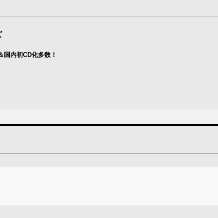
ズ
＆国内初CD化多数！