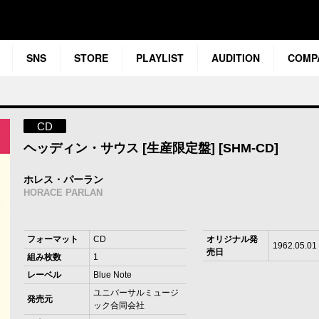
SNS
STORE
PLAYLIST
AUDITION
COMP
CD
ヘッディン・サウス [生産限定盤] [SHM-CD]
ホレス・パーラン
HORACE PARLAN
フォーマット
CD
オリジナル発
1962.05.01
売日
組み枚数
1
レーベル
Blue Note
ユニバーサルミュージ
発売元
ック合同会社