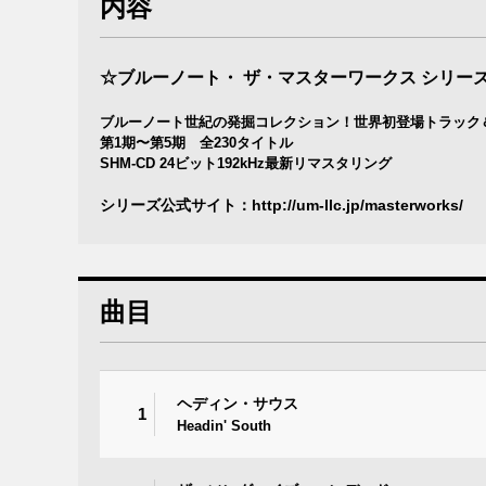
内容
☆ブルーノート・ ザ・マスターワークス シリー
ブルーノート世紀の発掘コレクション！世界初登場トラック
第1期〜第5期 全230タイトル
SHM-CD 24ビット192kHz最新リマスタリング
シリーズ公式サイト：
http://um-llc.jp/masterworks/
曲目
ヘディン・サウス
1
Headin' South