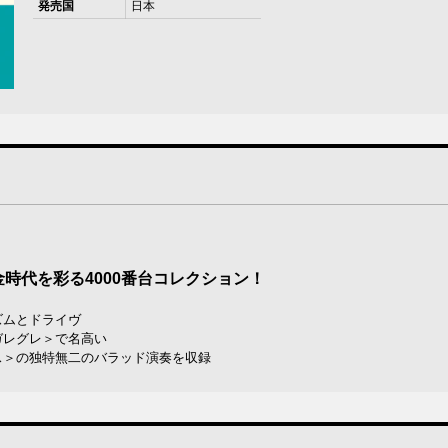
発売国
日本
時代を彩る4000番台コレクション！
ズムとドライヴ
ガレグレ＞で名高い
ス＞の独特無二のバラッド演奏を収録