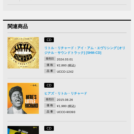
関連商品
CD
リトル・リチャード：アイ・アム・エヴリシング [オリ
ジナル・サウンドトラック] [SHM-CD]
発売日
2024.03.01
価 格
¥2,860 (税込)
品 番
UCCO-1242
CD
ヒアズ・リトル・リチャード
発売日
2015.08.26
価 格
¥1,980 (税込)
品 番
UCCO-90393
CD