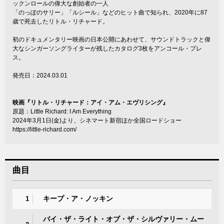
ックンロールの偉大な創始者の一人
「のっぽのサリー」「ルシール」などのヒット曲で知られ、2020年に87
歳で死去したリトル・リチャード。
初のドキュメンタリー映画の日本公開にあわせて、サウンドトラックと偉
大なシンガーソングライターが残したカタログ3枚をアンコール・プレ
ス。
発売日：2024.03.01
映画『リトル・リチャード：アイ・アム・エヴリシング』
原題：Little Richard: I Am Everything
2024年3月1日(金)より、シネマート新宿ほか全国ロードショー
https://little-richard.com/
曲目
キープ・ア・ノッキン
1
バイ・ザ・ライト・オブ・ザ・シルヴァリー・ムー