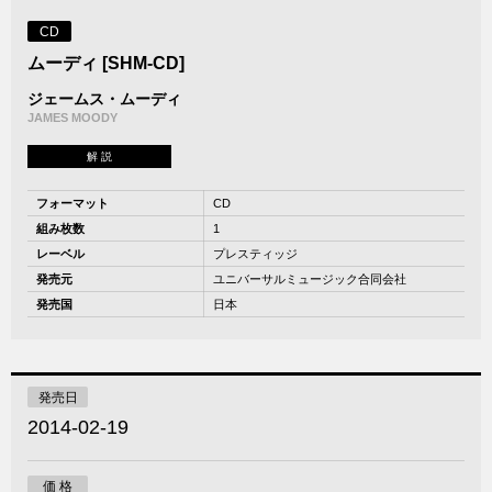
CD
ムーディ [SHM-CD]
ジェームス・ムーディ
JAMES MOODY
解 説
フォーマット
CD
組み枚数
1
レーベル
プレスティッジ
発売元
ユニバーサルミュージック合同会社
発売国
日本
発売日
2014-02-19
価 格