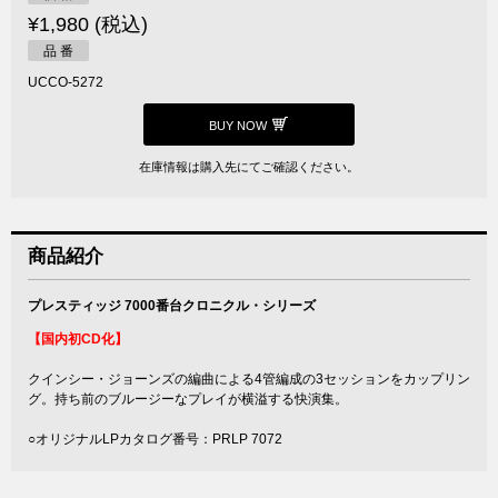
¥1,980 (税込)
品 番
UCCO-5272
BUY NOW
在庫情報は購入先にてご確認ください。
商品紹介
プレスティッジ 7000番台クロニクル・シリーズ
【国内初CD化】
クインシー・ジョーンズの編曲による4管編成の3セッションをカップリン
グ。持ち前のブルージーなプレイが横溢する快演集。
○オリジナルLPカタログ番号：PRLP 7072