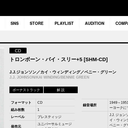
SNS
STORE
PLAYLIST
AUDITION
COMP
CD
トロンボーン・バイ・スリー+5 [SHM-CD]
J.J.ジョンソン／カイ・ウィンディング／ベニー・グリーン
J.J. JOHNSON/KAI WINDING/BENNIE GREEN
ボーナストラック
解 説
フォーマット
CD
1949～19
録音場所
ーヨークに
組み枚数
1
J.J. ジョ
レーベル
プレスティッジ
イ・ウィン
ユニバーサルミュージ
ベニー・グリ
発売元