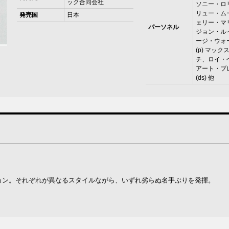
ック合同会社
ソニー・ロ
リュー・ムーア
発売国
日本
ェリー・マリ
パーソネル
ジョン・ル
ージ・ウォ
(p) マッ
チ、ロイ・
アート・ブ
(ds) 他
ション。それぞれが異なるスタイルながら、いずれ劣らぬ名手ぶりを発揮。