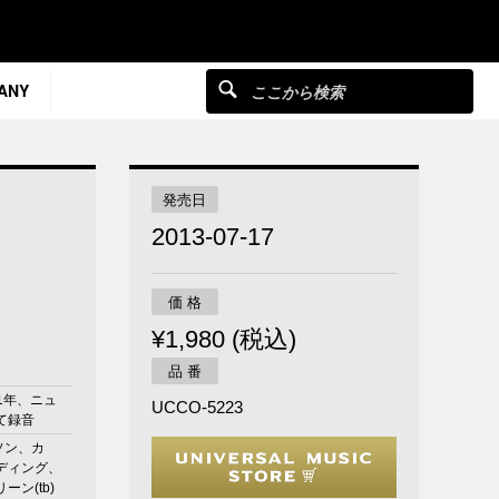
ANY
発売日
2013-07-17
価 格
¥1,980 (税込)
品 番
51年、ニュ
UCCO-5223
て録音
ンソン、カ
ディング、
ーン(tb)