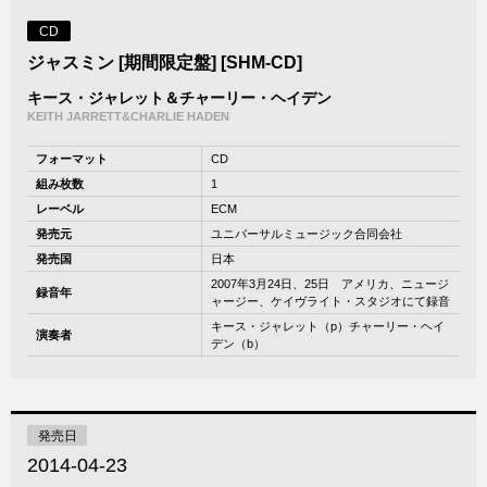
CD
ジャスミン [期間限定盤] [SHM-CD]
キース・ジャレット＆チャーリー・ヘイデン
KEITH JARRETT&CHARLIE HADEN
フォーマット
CD
組み枚数
1
レーベル
ECM
発売元
ユニバーサルミュージック合同会社
発売国
日本
2007年3月24日、25日 アメリカ、ニュージ
録音年
ャージー、ケイヴライト・スタジオにて録音
キース・ジャレット（p）チャーリー・ヘイ
演奏者
デン（b）
発売日
2014-04-23