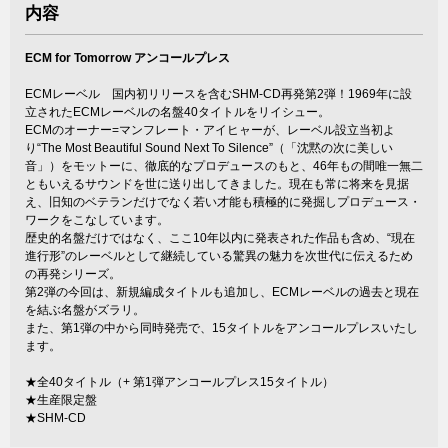
内容
ECM for Tomorrow アンコールプレス
ECMレーベル 国内初リリースを含むSHM-CD再発第2弾！1969年に設
立されたECMレーベルの名盤40タイトルをリイシュー。
ECMのオーナー=マンフレート・アイヒャーが、レーベル設立当初よ
り“The Most Beautiful Sound Next To Silence”（「沈黙の次に美しい
音」）をモットーに、徹底的なプロデュースのもと、46年もの間唯一無二
ともいえるサウンドを世に送り出してきました。現在も常に将来を見据
え、旧知のベテランだけでなく若い才能も積極的に発掘しプロデュース・
ワークをこなしています。
歴史的名盤だけではなく、ここ10年以内に発表された作品も含め、“現在
進行形”のレーベルとして継続している驚異の魅力を次世代に伝えるため
の再発シリーズ。
第2弾の今回は、新規編成タイトルも追加し、ECMレーベルの過去と現在
を結ぶ名盤がズラリ。
また、第1弾の中から同時発売で、15タイトルをアンコールプレスいたし
ます。
★全40タイトル（+ 第1弾アンコールプレス15タイトル）
★生産限定盤
★SHM-CD