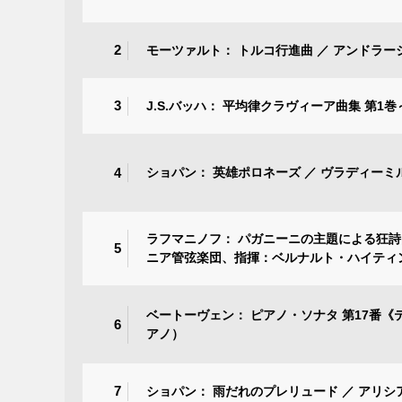
2
モーツァルト： トルコ行進曲 ／ アンドラ
3
J.S.バッハ： 平均律クラヴィーア曲集 第1
4
ショパン： 英雄ポロネーズ ／ ヴラディーミ
ラフマニノフ： パガニーニの主題による狂詩
5
ニア管弦楽団、指揮：ベルナルト・ハイティ
ベートーヴェン： ピアノ・ソナタ 第17番《
6
アノ）
7
ショパン： 雨だれのプレリュード ／ アリ