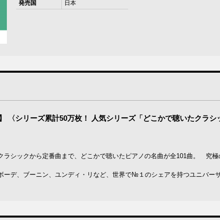
発売国
日本
】 〈シリーズ累計50万枚！ 人気シリーズ「どこかで聴いたクラシ
クラシックから定番曲まで、どこかで聴いたピアノの名曲が全101曲。 究極
ボーデ、ブーニン、ユンディ・リなど、世界で№１のシェアを持つユニバー