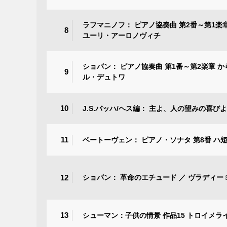
ラフマニノフ： ピアノ協奏曲 第2番～第1
8
ユーリ・アーロノヴィチ
ショパン： ピアノ協奏曲 第1番～第2楽章 
9
ル・デュトワ
10
J.S.バッハ/ヘス編： 主よ、人の望みの喜び
11
ベートーヴェン： ピアノ・ソナタ 第8番 ハ短
12
ショパン： 革命のエチュード ／ ヴラディ
13
シューマン：子供の情景 作品15 トロイメラ