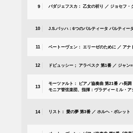
9
バダジェフスカ： 乙女の祈り ／ ジョセフ
10
J.S.バッハ：6つのパルティータ パルティー
11
ベートーヴェン： エリーゼのために ／ ア
12
ドビュッシー； アラベスク 第1番 ／ ジャ
モーツァルト： ピアノ協奏曲 第21番 ハ長調
13
モニア管弦楽団、指揮：ヴラディーミル・ア
14
リスト： 愛の夢 第3番 ／ ホルヘ・ボレット