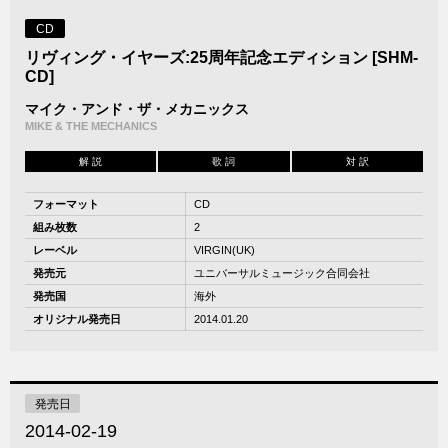
CD
リヴィング・イヤーズ:25周年記念エディション [SHM-
CD]
マイク・アンド・ザ・メカニックス
MIKE & THE MECHANICS
解 説
歌 詞
対 訳
フォーマット
CD
組み枚数
2
レーベル
VIRGIN(UK)
発売元
ユニバーサルミュージック合同会社
発売国
海外
オリジナル発売日
2014.01.20
発売日
2014-02-19