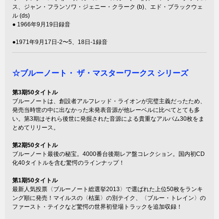
ス、ジャン・フランソワ・ジェニー・クラーク (b)、エド・ブラックウェ
ル (ds)
● 1966年9月19日録音
●1971年9月17日-2〜5、18日-1録音
☆ブルーノート・ ザ・マスターワークス シリーズ
第3期50タイトル
ブルーノートは、創設者アルフレッド・ライオンが完璧主義だったため、
発売当時世の中に出なかった未発表音源が他レーベルに比べてとても多
い。第3期はそれら後世に発掘された音源による貴重なアルバム30枚をま
とめてリリース。
第2期50タイトル
ブルーノート最後の秘宝。4000番台後期レア盤コレクション。国内初CD
化40タイトルを含む驚愕のラインナップ！
第1期50タイトル
最新人気投票〈ブルーノート総選挙2013〉で選ばれた上位50枚をランキ
ング順に発売！マイルスの〈枯葉〉の別テイク、〈ブルー・トレイン〉の
ファースト・テイクなど驚愕の世界初登場トラックを追加収録！