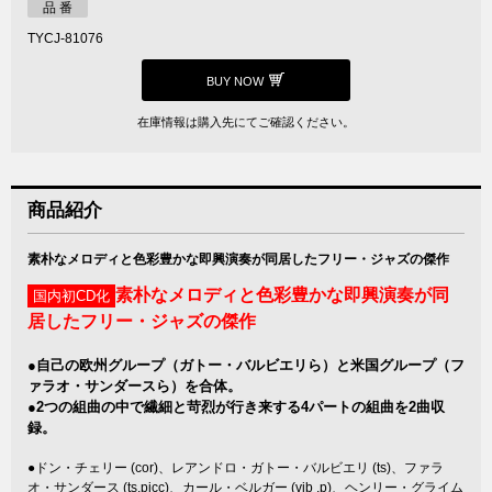
品 番
TYCJ-81076
BUY NOW
在庫情報は購入先にてご確認ください。
商品紹介
素朴なメロディと色彩豊かな即興演奏が同居したフリー・ジャズの傑作
素朴なメロディと色彩豊かな即興演奏が同
国内初CD化
居したフリー・ジャズの傑作
●自己の欧州グループ（ガトー・バルビエリら）と米国グループ（フ
ァラオ・サンダースら）を合体。
●2つの組曲の中で繊細と苛烈が行き来する4パートの組曲を2曲収
録。
●ドン・チェリー (cor)、レアンドロ・ガトー・バルビエリ (ts)、ファラ
オ・サンダース (ts,picc)、カール・ベルガー (vib ,p)、ヘンリー・グライム