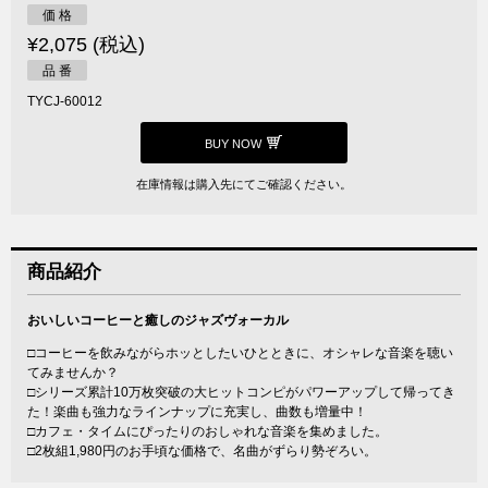
価 格
¥2,075 (税込)
品 番
TYCJ-60012
BUY NOW
在庫情報は購入先にてご確認ください。
商品紹介
おいしいコーヒーと癒しのジャズヴォーカル
□コーヒーを飲みながらホッとしたいひとときに、オシャレな音楽を聴い
てみませんか？
□シリーズ累計10万枚突破の大ヒットコンピがパワーアップして帰ってき
た！楽曲も強力なラインナップに充実し、曲数も増量中！
□カフェ・タイムにぴったりのおしゃれな音楽を集めました。
□2枚組1,980円のお手頃な価格で、名曲がずらり勢ぞろい。