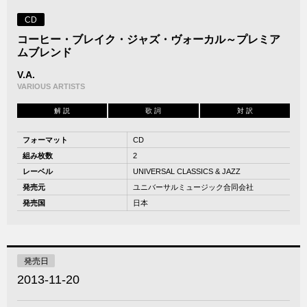
CD
コーヒー・ブレイク・ジャズ・ヴォーカル～プレミア
ムブレンド
V.A.
VARIOUS ARTISTS
解 説
歌 詞
対 訳
フォーマット
CD
組み枚数
2
レーベル
UNIVERSAL CLASSICS & JAZZ
発売元
ユニバーサルミュージック合同会社
発売国
日本
発売日
2013-11-20